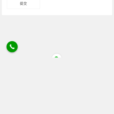
四川省成都市蒲江县清江大道猕猴桃花粉店 电话/微
信/wechat:18030405084 18080805514 座机028 88536306
链接
广告 站务合作wechat:+86 13060053319