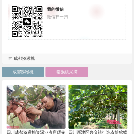
我的微信
微信扫一扫
成都猕猴桃
成都猕猴桃
猕猴桃采摘
四川成都猕猴桃资深业者唐辉先
四川新津区兴义镇打造农博猕猴