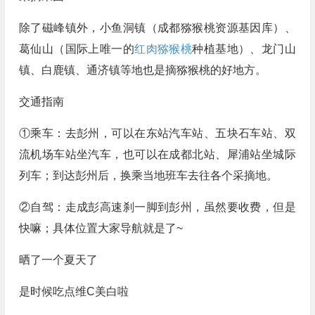
除了磁峰镇外，小鱼洞镇（成都猕猴桃资源基因库）、
葛仙山（国际上唯一的
红肉猕猴桃
种植基地）、龙门山
镇、白鹿镇、通济镇等地也是摘猕猴桃的好地方。
交通指南
①乘车：去彭州，可以在东站汽车站、五块石车站、双
流机场车站坐汽车，也可以在成都北站、犀浦站坐城际
列车；到达彭州后，换乘当地班车去往各个采摘地。
②自驾：走成彭高速刹一脚到彭州，虽然要收费，但是
快嘛；具体位置大家导航就是了~
晒了一个夏天了
是时候吃点维C美白啦