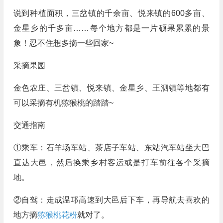
说到种植面积，三岔镇的千余亩、悦来镇的600多亩、
金星乡的千多亩……每个地方都是一片硕果累累的景
象！忍不住想多摘一些回家~
采摘果园
金色农庄、三岔镇、悦来镇、金星乡、王泗镇等地都有
可以采摘有机猕猴桃的踏踏~
交通指南
①乘车：石羊场车站、茶店子车站、东站汽车站坐大巴
直达大邑，然后换乘乡村客运或是打车前往各个采摘
地。
②自驾：走成温邛高速到大邑后下车，再导航去喜欢的
地方摘
猕猴桃花粉
就对了。