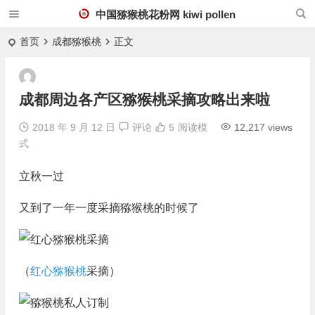
中国猕猴桃花粉网 kiwi pollen
首页
成都猕猴桃
正文
成都周边各产区猕猴桃采摘攻略出来啦
2018 年 9 月 12 日
评论
5
阅读模
12,217 views
式
立秋一过
又到了一年一度采摘猕猴桃的时候了
（
红心猕猴桃
采摘）