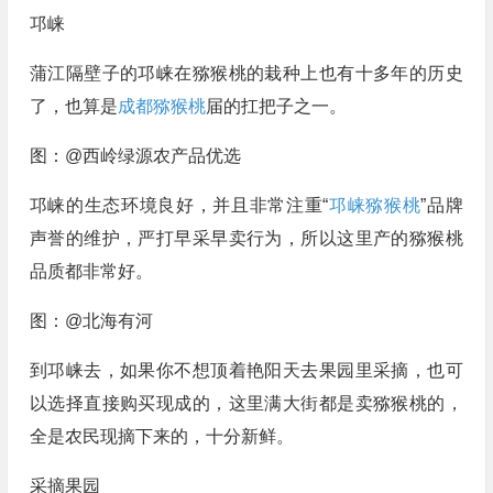
邛崃
蒲江隔壁子的邛崃在猕猴桃的栽种上也有十多年的历史
了，也算是
成都猕猴桃
届的扛把子之一。
图：@西岭绿源农产品优选
邛崃的生态环境良好，并且非常注重“
邛崃猕猴桃
”品牌
声誉的维护，严打早采早卖行为，所以这里产的猕猴桃
品质都非常好。
图：@北海有河
到邛崃去，如果你不想顶着艳阳天去果园里采摘，也可
以选择直接购买现成的，这里满大街都是卖猕猴桃的，
全是农民现摘下来的，十分新鲜。
采摘果园