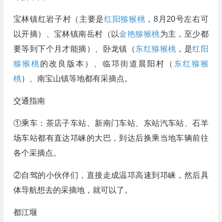
宝林镇红岩子村（主要是
红阳猕猴桃
，8月20号左右可
以开摘）、宝林镇南岳村（以
金艳猕猴桃
为主，至少都
要等到下个月才能摘）、卧龙镇（
东红猕猴桃
，是
红阳
猕猴桃
的改良版本）、临邛街道晨阳村（
东红猕猴
桃
）、南宝山镇等地都有采摘点。
交通指南
①乘车：茶店子车站、新南门车站、东站汽车站、石羊
场车站都有直达邛崃的大巴，到达后换乘当地车辆前往
各个采摘点。
②自驾的小伙伴们，直接走成温邛高速到邛崃，然后具
体导航想去的采摘地，就可以了。
都江堰