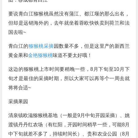
要说青白江猕猴桃虽然没有蒲江、都江堰的那么出名，
但却是远销海外的，去年就坐着蓉欧快铁卖到荷兰和法
国去啦~
青白江的
猕猴桃采摘
园数量不多，但是这里产的新西兰
黄金果和
金艳猕猴桃
味道不要太好哦！
这边的猕猴桃上市时间要稍晚一些，8月下旬至10月下
旬才是最佳的采摘时期，所以大家可以再等个一周去就
将将合适~
采摘果园
清泉镇欧滋猕猴桃基地（一般是9月中旬开园采摘）、姚
渡镇丹丹红农场（有红阳，开园时间稍早一些，可能8月
中下旬就差不多了，持续时间长）、贵和农业公园（8月