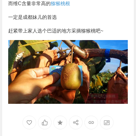
而维C含量非常高的
猕猴桃根
一定是成都妹儿的首选
赶紧带上家人选个巴适的地方采摘猕猴桃吧~