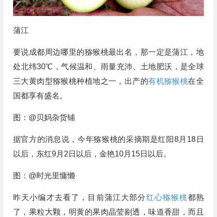
蒲江
要说成都周边哪里的猕猴桃最出名，那一定是蒲江，地
处北纬30℃，气候温和、雨量充沛、土地肥沃，是全球
三大黄肉型猕猴桃种植地之一，出产的
有机猕猴桃
在全
国都享有盛名。
图：@贝妈杂货铺
据官方的消息说，今年猕猴桃的采摘期是红阳8月18日
以后，东红9月2日以后，金艳10月15日以后。
图：@时光里慵懒
昨天小编才去看了，目前蒲江大部分
红心猕猴桃
都熟
了，果粒大颗，明黄的果肉晶莹剔透，味道香甜，而且