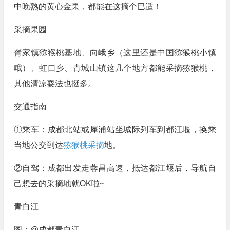
中晚熟的黄心金果，都能在这摘个巴适！
采摘果园
胥家镇猕猴桃基地、向峨乡（这里还是中国猕猴桃小镇
哦）、虹口乡、青城山镇这几个地方都能采摘猕猴桃，
其他清凉耍法也挺多。
交通指南
①乘车：成都北站或犀浦站坐城际列车到都江堰，换乘
当地公交到达
猕猴桃采摘
地。
②自驾：成都出发走蓉昌高速，抵达都江堰后，导航自
己想去的采摘地就OK啦~
青白江
图：@成都青白江