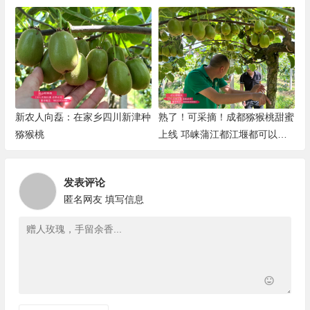
新农人向磊：在家乡四川新津种
熟了！可采摘！成都猕猴桃甜蜜
猕猴桃
上线 邛崃蒲江都江堰都可以采
摘
发表评论
匿名网友
填写信息