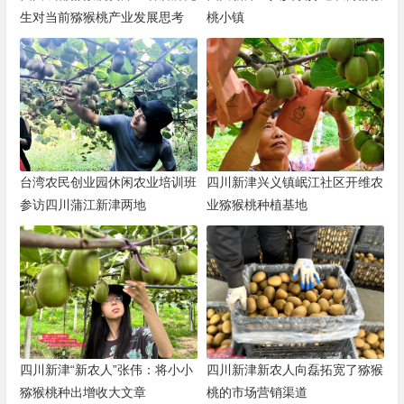
生对当前猕猴桃产业发展思考
桃小镇
台湾农民创业园休闲农业培训班
四川新津兴义镇岷江社区开维农
参访四川蒲江新津两地
业猕猴桃种植基地
四川新津“新农人”张伟：将小小
四川新津新农人向磊拓宽了猕猴
猕猴桃种出增收大文章
桃的市场营销渠道