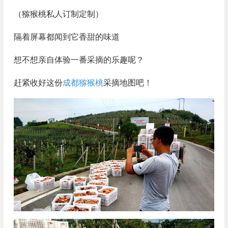
（猕猴桃私人订制定制）
隔着屏幕都闻到它香甜的味道
想不想亲自体验一番采摘的乐趣呢？
赶紧收好这份
成都猕猴桃
采摘地图吧！