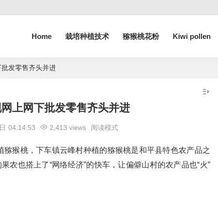
Home
栽培种植技术
猕猴桃花粉
Kiwi pollen
下批发零售齐头并进
现网上网下批发零售齐头并进
 日
04:14:53
2,413 views
阅读模式
植猕猴桃，下车镇云峰村种植的猕猴桃是和平县特色农产品之
果农也搭上了“网络经济”的快车，让偏僻山村的农产品也“火”