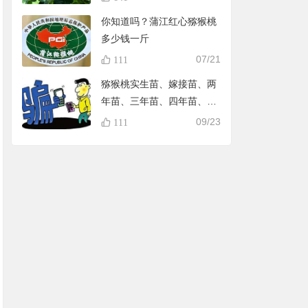
你知道吗？蒲江红心猕猴桃
多少钱一斤
07/21
111
猕猴桃实生苗、嫁接苗、两
年苗、三年苗、四年苗、五
年苗，教大家怎样避免在淘
09/23
111
宝买到假苗，可识别90%的
黑店