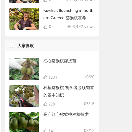
Kiwifruit flourishing in north
ern Greece 猕猴桃在希腊
北部蓬勃发展
0
6,482 views
大家喜欢
红心猕猴桃嫁接苗
10/20
1234
种植猕猴桃 初学者必须知道
的基本知识
06/16
228
高产红心猕猴桃种植技术
03/12
141