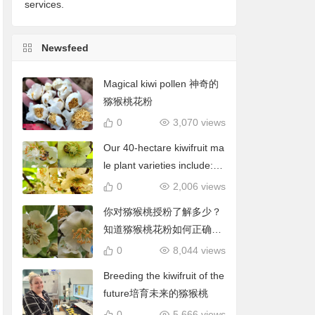
services.
Newsfeed
Magical kiwi pollen 神奇的
猕猴桃花粉
0
3,070 views
Our 40-hectare kiwifruit ma
le plant varieties include: C
hieftain, Matua, Tumari.我
0
2,006 views
们40公顷猕猴桃雄株品种包
你对猕猴桃授粉了解多少？
括酋长、陶木里等
知道猕猴桃花粉如何正确使
用吗？
0
8,044 views
Breeding the kiwifruit of the
future培育未来的猕猴桃
0
5,666 views