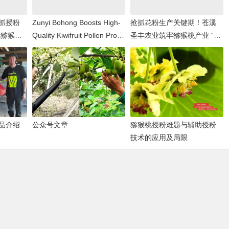
抓授粉
Zunyi Bohong Boosts High-
抢抓花粉生产关键期！苍溪
航猕猴桃
Quality Kiwifruit Pollen Prod
圣丰农业筑牢猕猴桃产业 “丰
uction
收根基”
品介绍
公众号文章
猕猴桃授粉难题与辅助授粉
技术的应用及局限