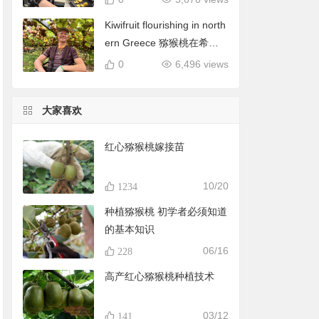
Kiwifruit flourishing in north
ern Greece 猕猴桃在希腊
北部蓬勃发展
0
6,496 views
大家喜欢
红心猕猴桃嫁接苗
10/20
1234
种植猕猴桃 初学者必须知道
的基本知识
06/16
228
高产红心猕猴桃种植技术
03/12
141