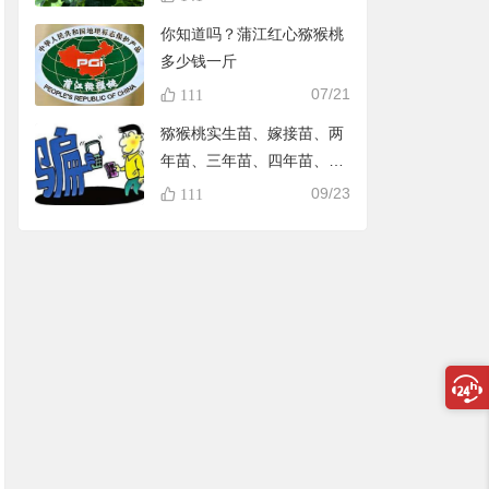
你知道吗？蒲江红心猕猴桃
多少钱一斤
07/21
111
猕猴桃实生苗、嫁接苗、两
年苗、三年苗、四年苗、五
年苗，教大家怎样避免在淘
09/23
111
宝买到假苗，可识别90%的
黑店