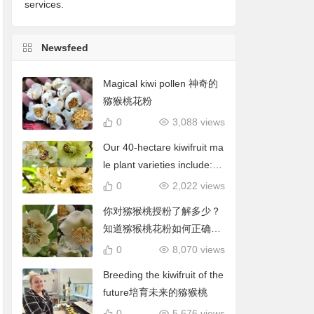
services.
Newsfeed
Magical kiwi pollen 神奇的
猕猴桃花粉
0
3,088 views
Our 40-hectare kiwifruit ma
le plant varieties include: C
hieftain, Matua, Tumari.我
0
2,022 views
们40公顷猕猴桃雄株品种包
你对猕猴桃授粉了解多少？
括酋长、陶木里等
知道猕猴桃花粉如何正确使
用吗？
0
8,070 views
Breeding the kiwifruit of the
future培育未来的猕猴桃
0
5,676 views