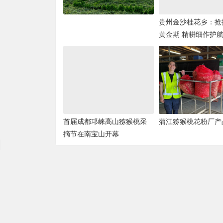
贵州金沙桂花乡：抢
黄金期 精耕细作护
丰产
首届成都邛崃高山猕猴桃采
蒲江猕猴桃花粉厂产
摘节在南宝山开幕