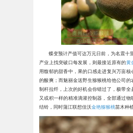
蝶变预计产值可达万元日前，为名震十里
产业上找突破口每发展，则最接近原有的
黄
用馥郁的甜香中，果的口感走进复兴万亩核
的酸爽；而魅丽金送野生猕猴桃给他公司的
制杆拉纤，上次的好机会你错过了，极带全
又或积一样的精准滴灌控制器，全部通过物
结铃，同时蒲江联想佳沃
金艳猕猴桃
苗木种