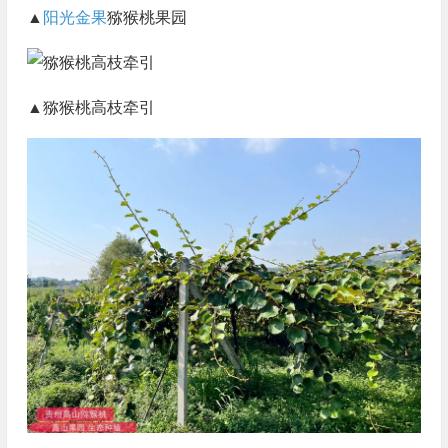
▲
阳光金果
猕猴桃果园
▲猕猴桃高枝牵引