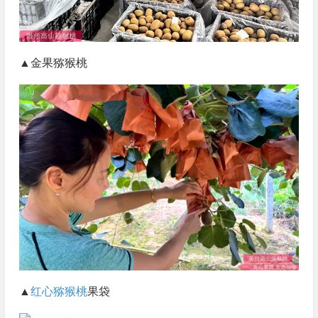
▲金果猕猴桃
▲
红心猕猴桃
果袋