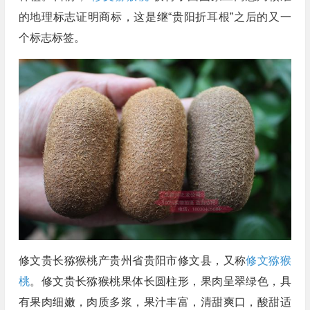
的地理标志证明商标，这是继“贵阳折耳根”之后的又一
个标志标签。
修文贵长猕猴桃产贵州省贵阳市修文县，又称
修文猕猴
桃
。修文贵长猕猴桃果体长圆柱形，果肉呈翠绿色，具
有果肉细嫩，肉质多浆，果汁丰富，清甜爽口，酸甜适