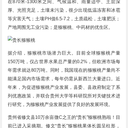
在870米-1300米之间、气候温和、雨量适中、土层深
厚、光照充足，土壤未污染，很少出现低温冻害和冰雹
等灾害天气；土壤PH值6.5-7.2，土质疏松，土壤肥沃；
产地周围无工业污染；是猕猴桃、中药材的优生区。
据介绍，猕猴桃市场潜力巨大。目前全球猕猴桃产量
150万吨，仅占世界水果总产量的0.2%，但欧洲市场每
年需求就达80万吨。同时，我国现在的猕猴桃产量尚不
能满足国内市场需求，每年仍需从新西兰大量进口。近
年来，为促进猕猴桃产业发展，县委、县政府制定了系
列优惠政策，并联合贵州大学等科研院所对关键技术进
行研究，为猕猴桃产业发展提供了良好的发展环境。
贵州省修文县10万余亩微C之王的“贵长”猕猴桃熟啦！目
前已进入采摘期。修文“贵长”猕猴桃果体长圆呈柱形，