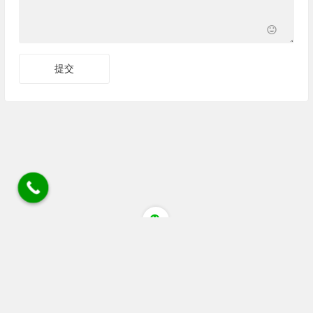
四川省成都市蒲江县清江大道猕猴桃花粉店 电话/微