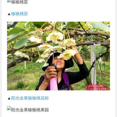
▲
猕猴桃苗
▲
阳光金果
猕猴桃花粉