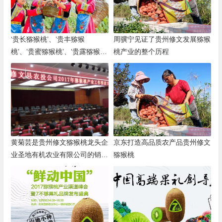
‘贵长猕猴桃’、’贵丰猕猴
周骥宁见证了贵州修文发展猕猴
桃’、’贵蜜猕猴桃’、’贵露猕猴
桃产业的整个历程
桃’四个贵州地方品种
黄菊芸是贵州修文猕猴桃龙头企
京东打造高品质农产品贵州修文
业圣地有机农业有限公司的销售
猕猴桃
负责人