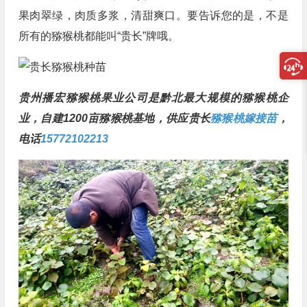
果肉翠绿，肉质多浆，清甜爽口。要告诉您的是，不是
所有的猕猴桃都能叫“贵长”牌哦。
贵州播宏猕猴桃果业公司是黔北最大规模的猕猴桃企
业，自建1200亩猕猴桃基地，供应贵长
猕猴桃嫁接苗
，
电话
15772102213