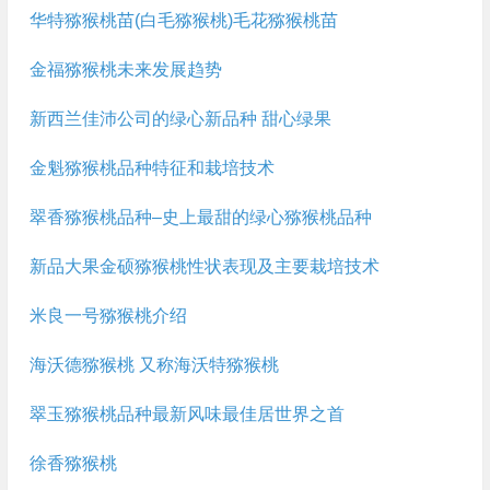
华特猕猴桃苗(白毛猕猴桃)毛花猕猴桃苗
金福猕猴桃未来发展趋势
新西兰佳沛公司的绿心新品种 甜心绿果
金魁猕猴桃品种特征和栽培技术
翠香猕猴桃品种–史上最甜的绿心猕猴桃品种
新品大果金硕猕猴桃性状表现及主要栽培技术
米良一号猕猴桃介绍
海沃德猕猴桃 又称海沃特猕猴桃
翠玉猕猴桃品种最新风味最佳居世界之首
徐香猕猴桃