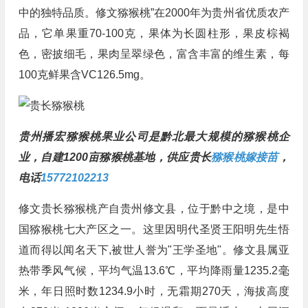
中的独特品质。修文猕猴桃”在2000年为贵州省优质农产
品，它单果重70-100克，果体为长圆柱形，果皮棕褐
色，密披细毛，果肉呈翠绿色，富含丰富的维生素，每
100克鲜果含VC126.5mg。
贵州播宏猕猴桃果业公司是黔北最大规模的猕猴桃企
业，自建1200亩猕猴桃基地，供应贵长
猕猴桃嫁接苗
，
电话
15772102213
修文贵长猕猴桃产自贵州修文县，位于黔中之境，是中
国猕猴桃七大产区之一。这里因明代圣贤王阳明先生悟
道而得以闻名天下,被世人誉为"王学圣地"。修文县属亚
热带季风气候，平均气温13.6℃，平均降雨量1235.2毫
米，年日照时数1234.9小时，无霜期270天，海拔高度