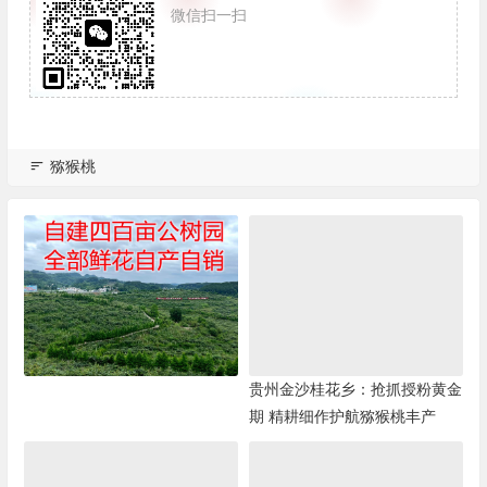
微信扫一扫
猕猴桃
贵州金沙桂花乡：抢抓授粉黄金
期 精耕细作护航猕猴桃丰产