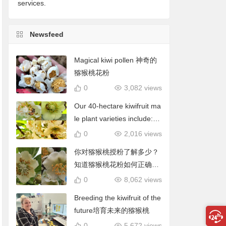
services.
Newsfeed
Magical kiwi pollen 神奇的
猕猴桃花粉
0
3,082 views
Our 40-hectare kiwifruit ma
le plant varieties include: C
hieftain, Matua, Tumari.我
0
2,016 views
们40公顷猕猴桃雄株品种包
你对猕猴桃授粉了解多少？
括酋长、陶木里等
知道猕猴桃花粉如何正确使
用吗？
0
8,062 views
Breeding the kiwifruit of the
future培育未来的猕猴桃
0
5,672 views