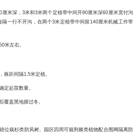
70厘米深，3米和3米两个定植带中间开80厘米深60厘米宽付沟
隔一行不开沟，在两个3米定植带中间留140厘米机械工作带
50米左右。
，株距间隔1.5米定植。
确定起苗数量。
后覆盖黑地膜过冬。
米错位栽杉类防风树。园区四周可栽荆棘类植物配合围网隔离防