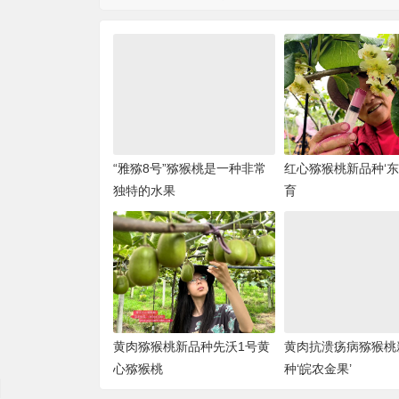
“雅猕8号”猕猴桃是一种非常
红心猕猴桃新品种‘东
独特的水果
育
黄肉猕猴桃新品种先沃1号黄
黄肉抗溃疡病猕猴桃
心猕猴桃
种‘皖农金果’