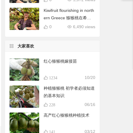
Kiwifruit flourishing in north
ern Greece 猕猴桃在希腊
北部蓬勃发展
0
6,490 views
大家喜欢
红心猕猴桃嫁接苗
10/20
1234
种植猕猴桃 初学者必须知道
的基本知识
06/16
228
高产红心猕猴桃种植技术
03/12
141