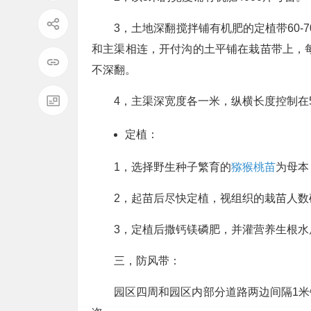
3，土地深翻搅拌铺有机肥的定植带60-
和主渠相连，开付沟的土平铺在栽苗带上，每
不深翻。
4，主渠深宽度各一米，纵横长度控制在
定植：
1，选择野生种子繁育的
猕猴桃苗
为母本
2，起苗后尽快定植，视组织的栽苗人数
3，定植后撒钙镁磷肥，并灌营养生根水
三，防风带：
园区四周和园区内部分道路两边间隔1