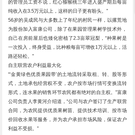
的管理员工资不说，红心猕猴桃三年进入盛产期后每亩
纯收入在3.5万元以上，这样的日子更有盼头。”
56岁的吴成民与大多数上了年纪的村民一样，以撂荒地
为股份加入富康公司，除了在果园管理果树学技术外，
自己在房前屋后也矮化密植了2.3亩翠冠梨，“种果树是
一次投入，终身受益，比种粮每亩可增收1万元以上，活
路还轻松。”
自主联营农户利益最大化
“‘金黄绿色优质果园带’的土地流转采取租、转、股等形
式，土地承包经营权不变，农户按市场行情可变换流转
形式，连水果的销售环节农民都有绝对的自主权。”富康
公司负责人李黄河介绍道，“公司与农户签订了生产联营
合同，为农民提供优质果树苗、提供技术培训、按市场
价回收水果等服务，并为农户承担市场风险，保证农户
利益不受损。”