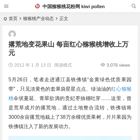
中国猕猴桃花粉网 kiwi pollen
首页
猕猴桃产业动态
正文
撂荒地变花果山 每亩红心猕猴桃增收上万
元
2012 年 1 月 13 日
阅读模式
3,076 views
5月26日，笔者走进通江县铁佛镇“金黄绿色优质果园
带”，只见淡黄色的套果袋星星点点、绿油油的
红心猕猴
桃
伞状蔓延、青翠欲滴的贵妃枣抽穗吐芽……这里，曾
是荒草成片的撂荒地，通过土地整合流转，铁佛镇将
3000余亩撂荒地栽上了38万余棵优质果树，片片果园为
铁佛镇注入了新的发展动力。