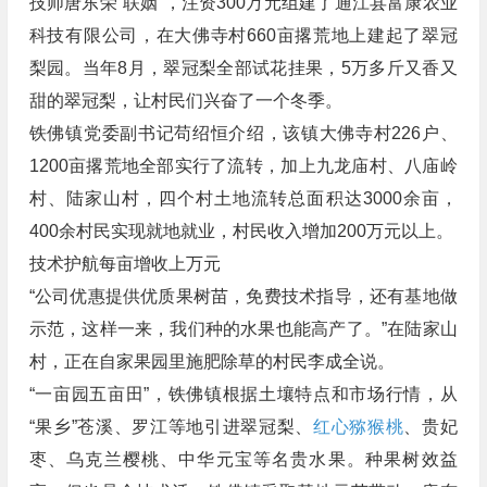
技师唐东荣“联姻”，注资300万元组建了通江县富康农业
科技有限公司，在大佛寺村660亩撂荒地上建起了翠冠
梨园。当年8月，翠冠梨全部试花挂果，5万多斤又香又
甜的翠冠梨，让村民们兴奋了一个冬季。
铁佛镇党委副书记苟绍恒介绍，该镇大佛寺村226户、
1200亩撂荒地全部实行了流转，加上九龙庙村、八庙岭
村、陆家山村，四个村土地流转总面积达3000余亩，
400余村民实现就地就业，村民收入增加200万元以上。
技术护航每亩增收上万元
“公司优惠提供优质果树苗，免费技术指导，还有基地做
示范，这样一来，我们种的水果也能高产了。”在陆家山
村，正在自家果园里施肥除草的村民李成全说。
“一亩园五亩田”，铁佛镇根据土壤特点和市场行情，从
“果乡”苍溪、罗江等地引进翠冠梨、
红心猕猴桃
、贵妃
枣、乌克兰樱桃、中华元宝等名贵水果。种果树效益