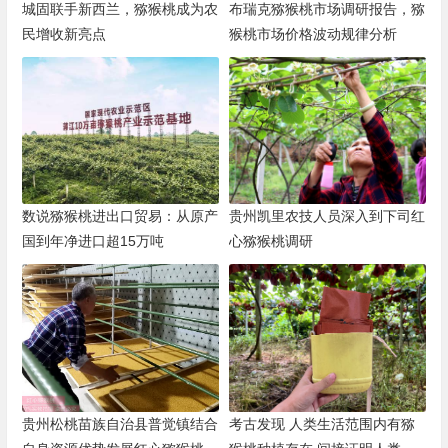
城固联手新西兰，猕猴桃成为农
布瑞克猕猴桃市场调研报告，猕
民增收新亮点
猴桃市场价格波动规律分析
数说猕猴桃进出口贸易：从原产
贵州凯里农技人员深入到下司红
国到年净进口超15万吨
心猕猴桃调研
贵州松桃苗族自治县普觉镇结合
考古发现 人类生活范围内有猕