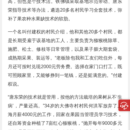
高，但也是个技术活。铁佛镇采取基地示范带动、唐东
荣指导技术等办法，遴选20多名村民学习全套技术，弥
补了果农种水果缺技术的软肋。
一个名叫付建权的村民介绍，他和其他20多个村民，都
是长期受雇于该基地的工人，主要负责为猕猴桃除草、
施肥、松土、修枝等日常管理，以及果子膨大期套袋、
成熟期采果、装运等。“老板除包我和工友们吃住外，每
月还可按时兑现2000元劳务费。选择在家门口打工，既
可照顾家里，又能够挣到一笔钱，还是挺满意的。”付建
权说。
“唐东荣的技术就是管用，按他的方法栽培的果树从不‘生
病’，产量还高。”34岁的大佛寺村村民何洪军放弃了上
海月薪4000元的工作，回家在果园当管理员学习技术，
还自筹资金种植了7亩红心猕猴桃，“抛开每年9000多元