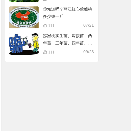
你知道吗？蒲江红心猕猴桃
多少钱一斤
07/21
111
猕猴桃实生苗、嫁接苗、两
年苗、三年苗、四年苗、五
年苗，教大家怎样避免在淘
09/23
111
宝买到假苗，可识别90%的
黑店