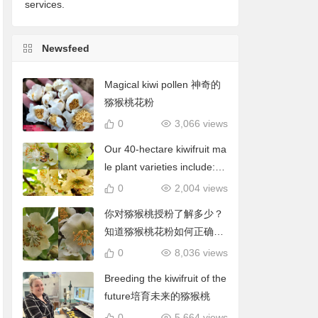
services.
Newsfeed
Magical kiwi pollen 神奇的
猕猴桃花粉
0
3,066 views
Our 40-hectare kiwifruit ma
le plant varieties include: C
hieftain, Matua, Tumari.我
0
2,004 views
们40公顷猕猴桃雄株品种包
你对猕猴桃授粉了解多少？
括酋长、陶木里等
知道猕猴桃花粉如何正确使
用吗？
0
8,036 views
Breeding the kiwifruit of the
future培育未来的猕猴桃
0
5,664 views