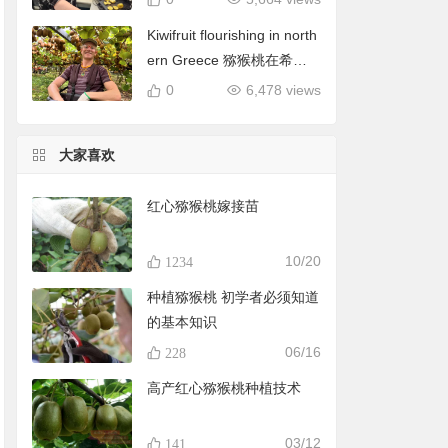
Kiwifruit flourishing in north
ern Greece 猕猴桃在希腊
北部蓬勃发展
0
6,478 views
大家喜欢
红心猕猴桃嫁接苗
10/20
1234
种植猕猴桃 初学者必须知道
的基本知识
06/16
228
高产红心猕猴桃种植技术
03/12
141