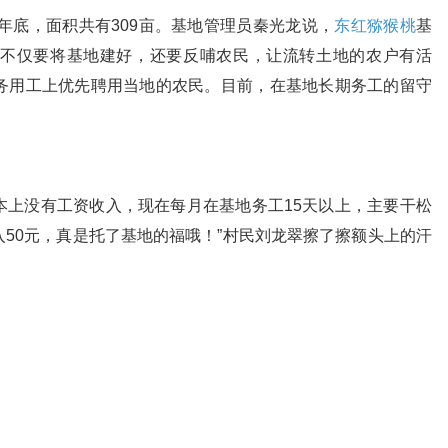
0年底，面积共有309亩。基地管理员秦光龙说，
东红猕猴桃
基
不仅要将基地建好，还要反哺农民，让流转土地的农户有活
务用工上优先聘用当地的农民。目前，在基地长期务工的留守
本上没有工资收入，现在每月在基地务工15天以上，主要干松
50元，真是托了基地的福哦！”村民刘龙翠擦了擦额头上的汗