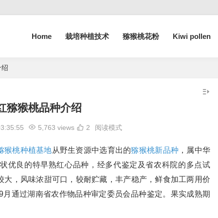
Home
栽培种植技术
猕猴桃花粉
Kiwi pollen
介绍
红猕猴桃品种介绍
03:35:55
5,763 views
2
阅读模式
猕猴桃种植基地
从野生资源中选育出的
猕猴桃新品种
，属中华
状优良的特早熟红心品种，经多代鉴定及省农科院的多点试
较大，风味浓甜可口，较耐贮藏，丰产稳产，鲜食加工两用价
年9月通过湖南省农作物品种审定委员会品种鉴定。果实成熟期