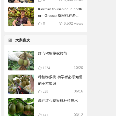
Kiwifruit flourishing in north
ern Greece 猕猴桃在希腊
北部蓬勃发展
0
6,502 views
大家喜欢
红心猕猴桃嫁接苗
10/20
1234
种植猕猴桃 初学者必须知道
的基本知识
06/16
228
高产红心猕猴桃种植技术
03/12
141