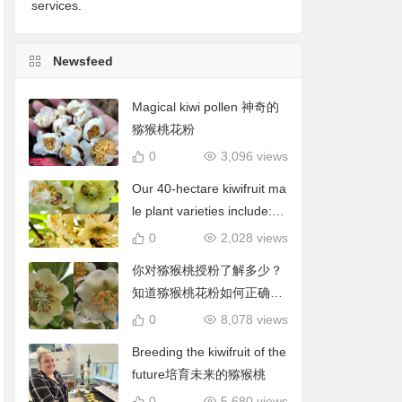
services.
Newsfeed
Magical kiwi pollen 神奇的
猕猴桃花粉
0
3,096 views
Our 40-hectare kiwifruit ma
le plant varieties include: C
hieftain, Matua, Tumari.我
0
2,028 views
们40公顷猕猴桃雄株品种包
你对猕猴桃授粉了解多少？
括酋长、陶木里等
知道猕猴桃花粉如何正确使
用吗？
0
8,078 views
Breeding the kiwifruit of the
future培育未来的猕猴桃
0
5,680 views