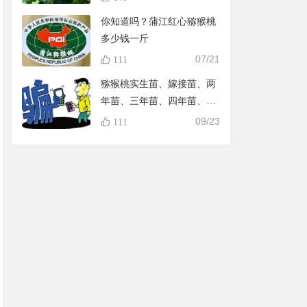
你知道吗？蒲江红心猕猴桃
多少钱一斤
07/21
111
猕猴桃实生苗、嫁接苗、两
年苗、三年苗、四年苗、五
年苗，教大家怎样避免在淘
09/23
111
宝买到假苗，可识别90%的
黑店