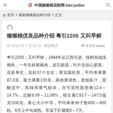
中国猕猴桃花粉网 kiwi pollen
首页
最新猕猴桃品种介绍
正文
猕猴桃优良品种介绍 粤引2205 又叫早鲜
2013 年 7 月 14 日
阅读模式
3,213 views
粤引2205：又叫早鲜，1984年从江西引进。枝梢先端浅
褐色，一年生枝紫褐色，皮孔较疏；叶片近似心脏形。
花多单生，花柱37个左右；果实圆柱形，平均单果重
87.3克，最大果重130克，果肉黄绿色，质细多汁，甜
酸适中，风味和香气较浓，含可溶性固形物12.4～
14.7%，总糖6.09～11.08%，维生素C93.7～147.5毫
克/100克。果心大小中等，平均单果种子数600～800
粒。8月上中旬成熟。常温下贮藏期5～7天。