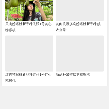
黄肉猕猴桃新品种先沃1号黄心
黄肉抗溃疡病猕猴桃新品种‘皖
猕猴桃
农金果’
红肉猕猴桃新品种红什1号红心
新品种泉蜜软枣猕猴桃
猕猴桃