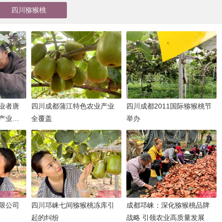
四川猕猴桃
业者唐
四川成都蒲江特色农业产业
四川成都2011国际猕猴桃节
产业发
全覆盖
举办
限公司
四川邛崃七间猕猴桃冻库引
成都邛崃：深化猕猴桃品牌
起的纠纷
战略 引领农业高质量发展