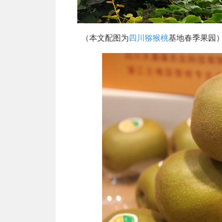
（本文配图为
四川猕猴桃
基地春季果园