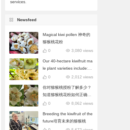
services.
Newsfeed
Magical kiwi pollen 神奇的
猕猴桃花粉
0
3,080 views
Our 40-hectare kiwifruit ma
le plant varieties include: C
hieftain, Matua, Tumari.我
0
2,012 views
们40公顷猕猴桃雄株品种包
你对猕猴桃授粉了解多少？
括酋长、陶木里等
知道猕猴桃花粉如何正确使
用吗？
0
8,062 views
Breeding the kiwifruit of the
future培育未来的猕猴桃
0
5,672 views