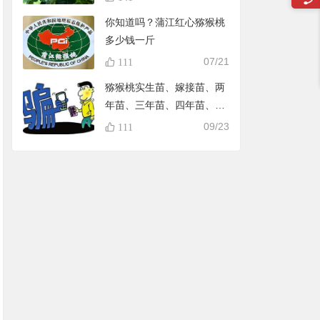
你知道吗？蒲江红心猕猴桃
多少钱一斤
07/21
111
猕猴桃实生苗、嫁接苗、两
年苗、三年苗、四年苗、五
年苗，教大家怎样避免在淘
09/23
111
宝买到假苗，可识别90%的
黑店