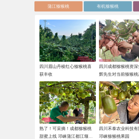
蒲江猕猴桃
有机猕猴桃
四川眉山丹棱红心猕猴桃喜
四川成都猕猴桃资深
获丰收
辉先生对当前猕猴桃
展思考
熟了！可采摘！成都猕猴桃
四川禾泰农业科技有
甜蜜上线 邛崃蒲江都江堰都
邛崃猕猴桃果园