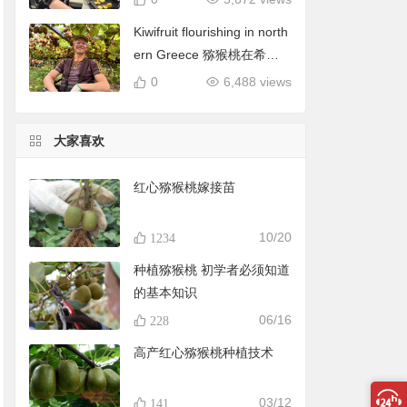
Kiwifruit flourishing in north
ern Greece 猕猴桃在希腊
北部蓬勃发展
0
6,488 views
大家喜欢
红心猕猴桃嫁接苗
10/20
1234
种植猕猴桃 初学者必须知道
的基本知识
06/16
228
高产红心猕猴桃种植技术
03/12
141