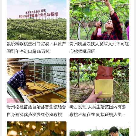
数说猕猴桃进出口贸易：从原产
贵州凯里农技人员深入到下司红
国到年净进口超15万吨
心猕猴桃调研
贵州松桃苗族自治县普觉镇结合
考古发现 人类生活范围内有猕
自身资源优势发展红心猕猴桃
猴桃种植存在 间接证明人类种
植猕猴桃历史悠久