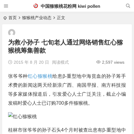
中国猕猴桃花粉网 kiwi pollen
首页
猕猴桃产业动态
正文
为救小孙子 七旬老人通过网络销售红心猕
猴桃筹集善款
2015 年 8 月 20 日
阅读模式
2,597 views
张爷爷种
红心猕猴桃
给患β-重型地中海贫血的孙子筹手
术费的新闻这两天经新浪广西、南国早报、南方科技报
等多家媒体报道后，引发爱心人士广泛关注，截止小编
发稿时爱心人士已订购700多件猕猴桃。
桂林市张爷爷的孙子石头4个月时被查出患有β-重型地中