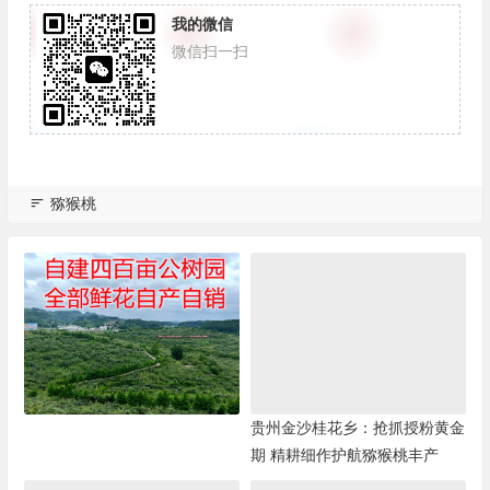
我的微信
微信扫一扫
猕猴桃
贵州金沙桂花乡：抢抓授粉黄金
期 精耕细作护航猕猴桃丰产