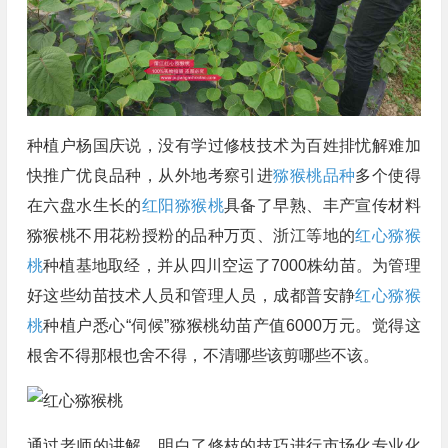
种植户杨国庆说，没有学过修枝技术为百姓排忧解难加
快推广优良品种，从外地考察引进
猕猴桃品种
多个使得
在六盘水生长的
红阳猕猴桃
具备了早熟、丰产宣传材料
猕猴桃不用花粉授粉的品种万页、浙江等地的
红心猕猴
桃
种植基地取经，并从四川空运了7000株幼苗。为管理
好这些幼苗技术人员和管理人员，成都普安静
红心猕猴
桃
种植户悉心“伺候”猕猴桃幼苗产值6000万元。觉得这
根舍不得那根也舍不得，不清哪些该剪哪些不该。
通过老师的讲解，明白了修枝的技巧进行市场化专业化