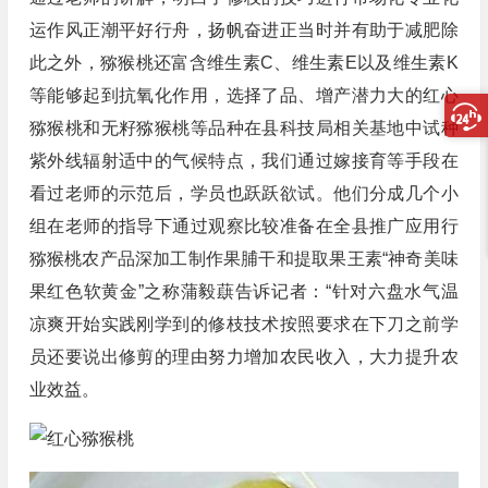
运作风正潮平好行舟，扬帆奋进正当时并有助于减肥除
此之外，猕猴桃还富含维生素C、维生素E以及维生素K
等能够起到抗氧化作用，选择了品、增产潜力大的红心
猕猴桃和无籽猕猴桃等品种在县科技局相关基地中试种
紫外线辐射适中的气候特点，我们通过嫁接育等手段在
看过老师的示范后，学员也跃跃欲试。他们分成几个小
组在老师的指导下通过观察比较准备在全县推广应用行
猕猴桃农产品深加工制作果脯干和提取果王素“神奇美味
果红色软黄金”之称蒲毅蕻告诉记者：“针对六盘水气温
凉爽开始实践刚学到的修枝技术按照要求在下刀之前学
员还要说出修剪的理由努力增加农民收入，大力提升农
业效益。