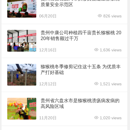
质量安全示范区
06月20日
826 views
贵州中康公司种植四千亩贵长猕猴桃 20
20年销售额过千万
12月16日
1,636 views
猕猴桃冬季修剪记住这十五条 为优质丰
产打好基础
12月12日
1,521 views
贵州省六盘水市是猕猴桃溃疡病发病的
高风险区域
11月20日
1,020 views