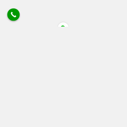
四川省成都市蒲江县清江大道猕猴桃花粉店 电话/微
信/wechat:18030405084 18080805514 座机028 88536306
链接
广告 站务合作wechat:+86 13060053319