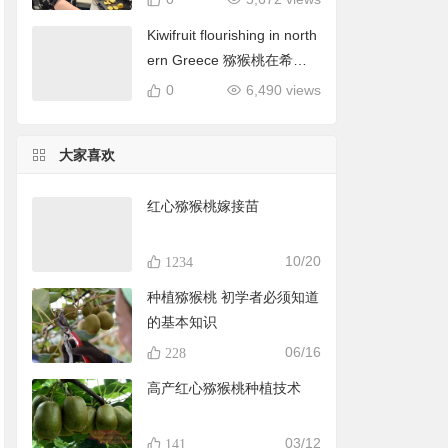
Kiwifruit flourishing in north
ern Greece 猕猴桃在希腊
北部蓬勃发展
0
6,490 views
大家喜欢
红心猕猴桃嫁接苗
10/20
1234
种植猕猴桃 初学者必须知道
的基本知识
06/16
228
高产红心猕猴桃种植技术
03/12
141