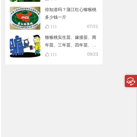
你知道吗？蒲江红心猕猴桃
多少钱一斤
07/21
111
猕猴桃实生苗、嫁接苗、两
年苗、三年苗、四年苗、五
年苗，教大家怎样避免在淘
09/23
111
宝买到假苗，可识别90%的
黑店