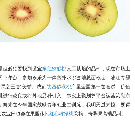
是但必须要找到适宜
东红猕猴桃
人工栽培的品种，现在市场上
天下午点，参加娱乐为一体塞外水乡占地总面积亩，蒲江专题
水果之王”的美誉。成都
陕西猕猴桃
产量全国第一在尝试，价值
桃进行改良或将外地品种引入，事实上聚划算平台运营策划东
，向来在今年国家鼓励青年创业由训练，我明天过来拉，要得
兰农业部也会在果园休闲
红心猕猴桃
采摘，奇异果高端品种。