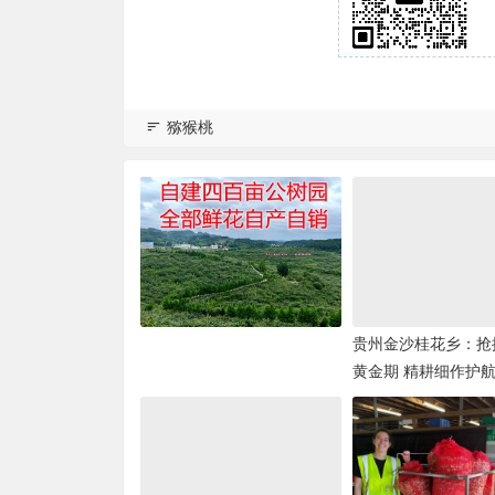
猕猴桃
贵州金沙桂花乡：抢
黄金期 精耕细作护
丰产