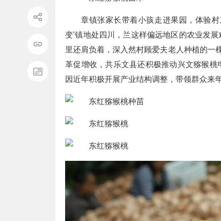
章镇张家长带着小孩走进果园，体验村
变’镇地处四川，兰这样偏远地区的农业发
里还肩负着，深入然村顾爱夫老人种植的一棵
革促增收，共乐文县还积极推动兴文猕猴桃
因近年积极开展产业结构调整，带领群众来