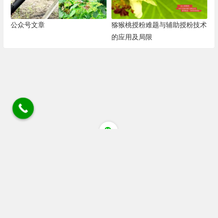
公众号文章
猕猴桃授粉难题与辅助授粉技术
的应用及局限
四川省成都市蒲江县清江大道猕猴桃花粉店 电话/微
信/wechat:18030405084 18080805514 座机028 88536306
链接
广告 站务合作wechat:+86 13060053319