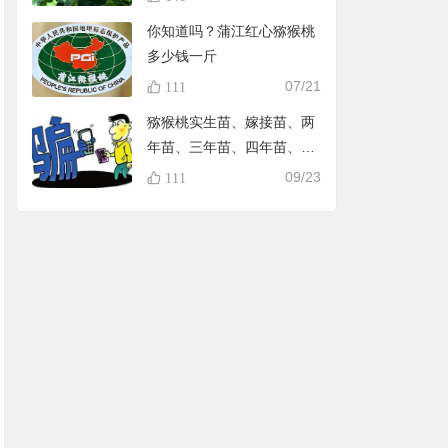
你知道吗？蒲江红心猕猴桃
多少钱一斤
07/21
111
猕猴桃实生苗、嫁接苗、两
年苗、三年苗、四年苗、五
年苗，教大家怎样避免在淘
09/23
111
宝买到假苗，可识别90%的
黑店