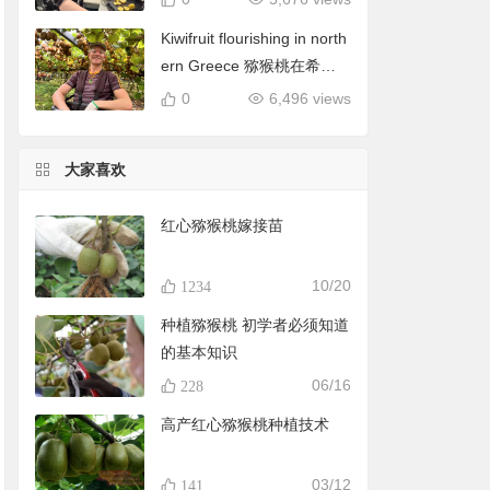
Kiwifruit flourishing in north
ern Greece 猕猴桃在希腊
北部蓬勃发展
0
6,496 views
大家喜欢
红心猕猴桃嫁接苗
10/20
1234
种植猕猴桃 初学者必须知道
的基本知识
06/16
228
高产红心猕猴桃种植技术
03/12
141