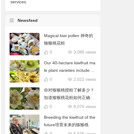
services.
Newsfeed
Magical kiwi pollen 神奇的
猕猴桃花粉
0
3,088 views
Our 40-hectare kiwifruit ma
le plant varieties include: C
hieftain, Matua, Tumari.我
0
2,022 views
们40公顷猕猴桃雄株品种包
你对猕猴桃授粉了解多少？
括酋长、陶木里等
知道猕猴桃花粉如何正确使
用吗？
0
8,070 views
Breeding the kiwifruit of the
future培育未来的猕猴桃
0
5,676 views