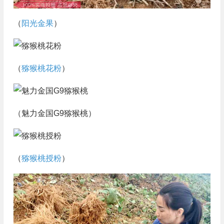
（
阳光金果
）
（
猕猴桃花粉
）
（魅力金国G9猕猴桃）
（
猕猴桃授粉
）