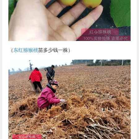
（
东红猕猴桃
苗多少钱一株）