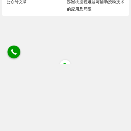
公众号文章
猕猴桃授粉难题与辅助授粉技术
的应用及局限
四川省成都市蒲江县清江大道猕猴桃花粉店 电话/微
信/wechat:18030405084 18080805514 座机028 88536306
链接
广告 站务合作wechat:+86 13060053319