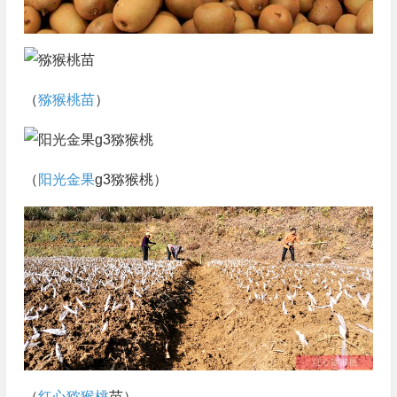
（
猕猴桃苗
）
（
阳光金果
g3猕猴桃）
（
红心猕猴桃
苗）