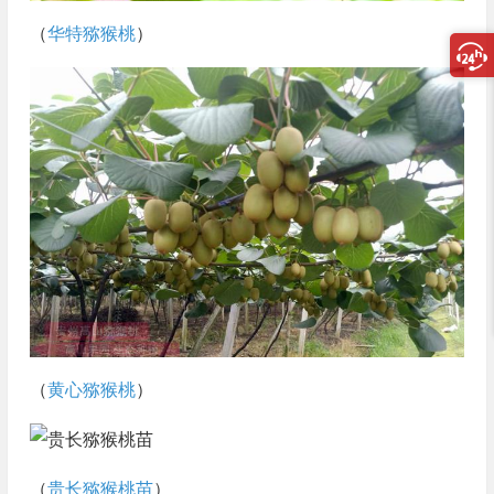
（
华特猕猴桃
）
（
黄心猕猴桃
）
（
贵长猕猴桃苗
）