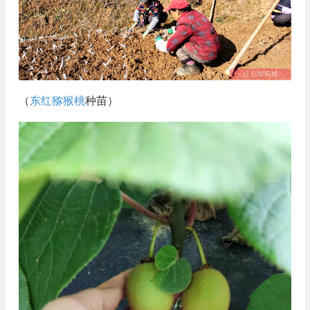
（
东红猕猴桃
种苗）