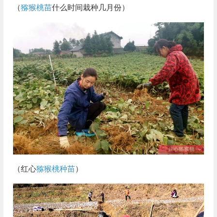
（
猕猴桃苗
什么时间栽种几月份）
（红心
猕猴桃种苗
）