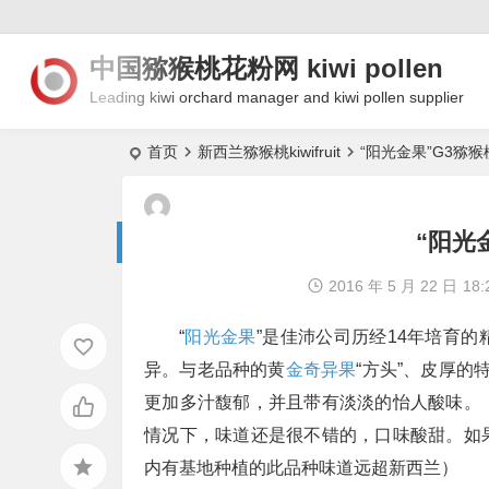
中国猕猴桃花粉网 kiwi pollen
Leading kiwi orchard manager and kiwi pollen supplier
首页
新西兰猕猴桃kiwifruit
“阳光金果”G3猕
“阳光
2016 年 5 月 22 日
18:
“
阳光金果
”是佳沛公司历经14年培育
异。与老品种的黄
金奇异果
“方头”、皮厚的
更加多汁馥郁，并且带有淡淡的怡人酸味。
情况下，味道还是很不错的，口味酸甜。如
内有基地种植的此品种味道远超新西兰）