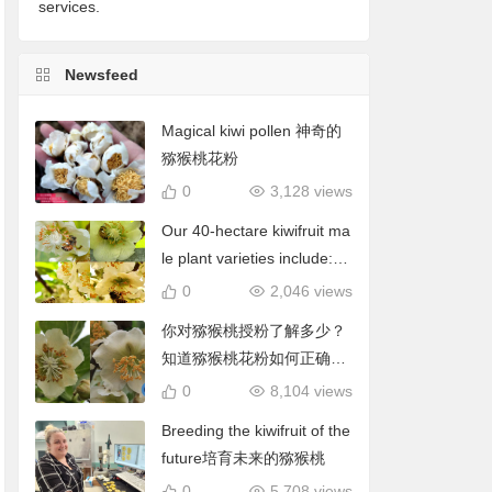
services.
Newsfeed
Magical kiwi pollen 神奇的
猕猴桃花粉
0
3,128 views
Our 40-hectare kiwifruit ma
le plant varieties include: C
hieftain, Matua, Tumari.我
0
2,046 views
们40公顷猕猴桃雄株品种包
你对猕猴桃授粉了解多少？
括酋长、陶木里等
知道猕猴桃花粉如何正确使
用吗？
0
8,104 views
Breeding the kiwifruit of the
future培育未来的猕猴桃
0
5,708 views