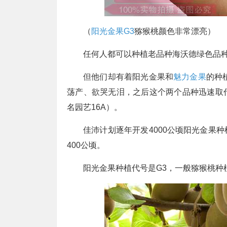
（
阳光金果G3
猕猴桃颜色非常漂亮）
任何人都可以种植老品种海沃德绿色品
但他们却有着阳光金果和
魅力金果
的种
荡产、欲哭无泪，之后这个两个品种迅速取
名园艺16A）。
佳沛计划逐年开发4000公顷阳光金果
400公顷。
阳光金果种植代号是G3，一般猕猴桃种