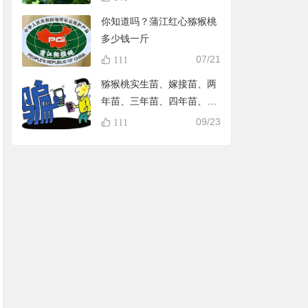
你知道吗？蒲江红心猕猴桃
多少钱一斤
07/21
111
猕猴桃实生苗、嫁接苗、两
年苗、三年苗、四年苗、五
年苗，教大家怎样避免在淘
09/23
111
宝买到假苗，可识别90%的
黑店