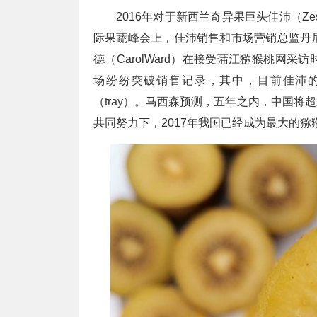
2016年对于新西兰奇异果巨头佳沛（Z
际果蔬峰会上，佳沛销售和市场营销总监丹尼尔·马
德（CarolWard）在接受蒲江猕猴桃网
场纷纷突破销售记录，其中，目前佳沛的
（tray）。马西森预测，五年之内，中国
共同努力下，2017年我国已经成为最大的猕