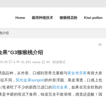
Home
栽培种植技术
猕猴桃花粉
Kiwi pollen
猴桃介绍
金果”G3猕猴桃介绍
28:39
4
41,481 views
44
阅读模式
的精选品种，从外形、口感到营养元素都与
黄金奇异果
有很大差
特征不同，
阳光金果sungold
的外形浑圆、果皮薄透，口感上也
（笔者吃了不少的新西兰进口的
阳光金果
，如果在完全软熟的
果是半硬的情况下食用，味道完全不敢恭维，感觉还是酸！国