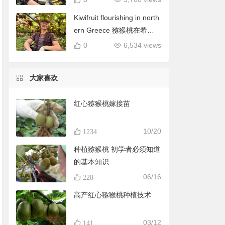
Kiwifruit flourishing in north
ern Greece 猕猴桃在希腊
北部蓬勃发展
0
6,534 views
大家喜欢
红心猕猴桃嫁接苗
10/20
1234
种植猕猴桃 初学者必须知道
的基本知识
06/16
228
高产红心猕猴桃种植技术
03/12
141