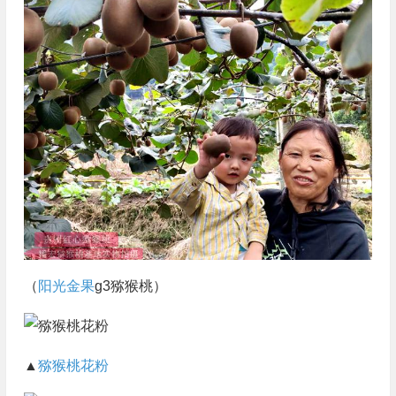
（
阳光金果
g3猕猴桃）
▲
猕猴桃花粉