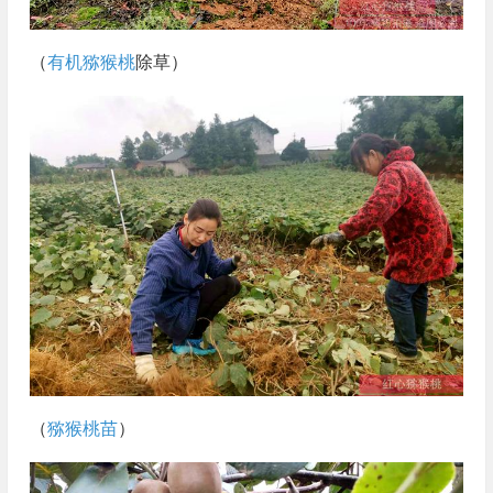
（
有机猕猴桃
除草）
（
猕猴桃苗
）