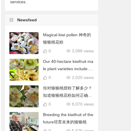
services.
Newsfeed
Magical kiwi pollen 神奇的
猕猴桃花粉
0
3,088 views
Our 40-hectare kiwifruit ma
le plant varieties include: C
hieftain, Matua, Tumari.我
0
2,020 views
们40公顷猕猴桃雄株品种包
你对猕猴桃授粉了解多少？
括酋长、陶木里等
知道猕猴桃花粉如何正确使
用吗？
0
8,070 views
Breeding the kiwifruit of the
future培育未来的猕猴桃
0
5,676 views