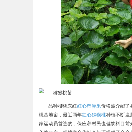
品种柳桃东红
红心奇异果
价格波介绍了
桃基地亩，最近两年
红心猕猴桃
种植不断发
家运动员首选的，保应养村民也健饮料目前