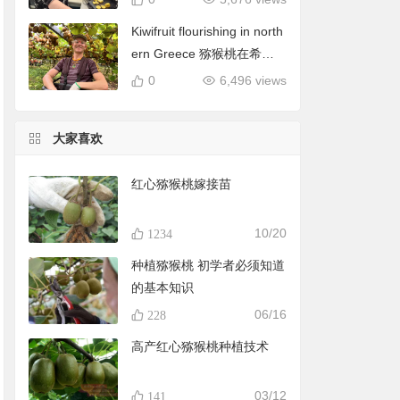
Kiwifruit flourishing in north
ern Greece 猕猴桃在希腊
北部蓬勃发展
0
6,496 views
大家喜欢
红心猕猴桃嫁接苗
10/20
1234
种植猕猴桃 初学者必须知道
的基本知识
06/16
228
高产红心猕猴桃种植技术
03/12
141