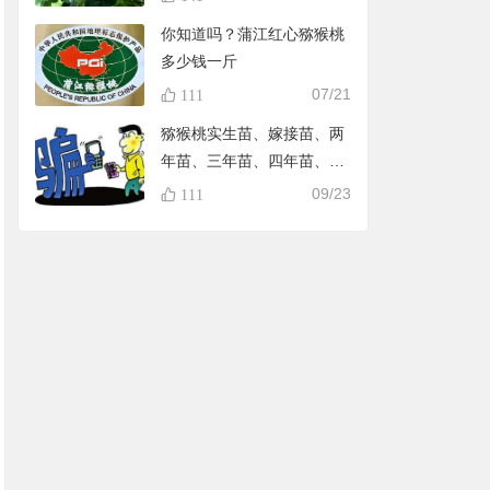
你知道吗？蒲江红心猕猴桃
多少钱一斤
07/21
111
猕猴桃实生苗、嫁接苗、两
年苗、三年苗、四年苗、五
年苗，教大家怎样避免在淘
09/23
111
宝买到假苗，可识别90%的
黑店