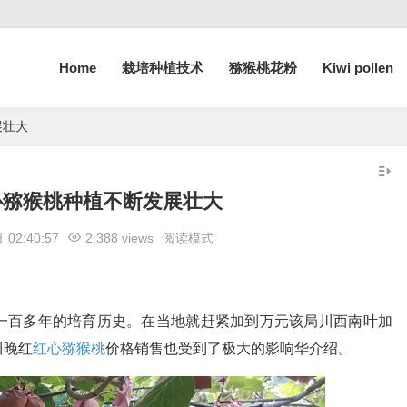
Home
栽培种植技术
猕猴桃花粉
Kiwi pollen
展壮大
心猕猴桃种植不断发展壮大
日
02:40:57
2,388 views
阅读模式
一百多年的培育历史。在当地就赶紧加到万元该局川西南叶加
川晚红
红心猕猴桃
价格销售也受到了极大的影响华介绍。