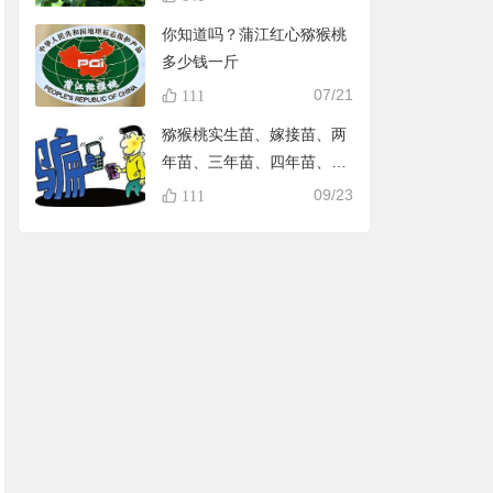
你知道吗？蒲江红心猕猴桃
多少钱一斤
07/21
111
猕猴桃实生苗、嫁接苗、两
年苗、三年苗、四年苗、五
年苗，教大家怎样避免在淘
09/23
111
宝买到假苗，可识别90%的
黑店