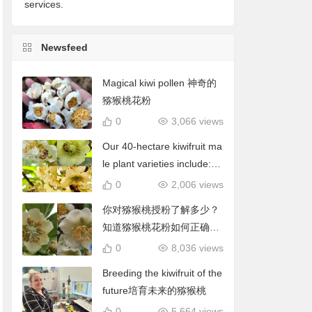
services.
Newsfeed
Magical kiwi pollen 神奇的
猕猴桃花粉
0
3,066 views
Our 40-hectare kiwifruit ma
le plant varieties include: C
hieftain, Matua, Tumari.我
0
2,006 views
们40公顷猕猴桃雄株品种包
你对猕猴桃授粉了解多少？
括酋长、陶木里等
知道猕猴桃花粉如何正确使
用吗？
0
8,036 views
Breeding the kiwifruit of the
future培育未来的猕猴桃
0
5,664 views