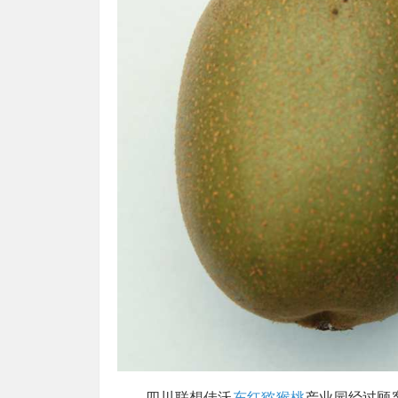
四川联想佳沃
东红猕猴桃
产业园经过顾