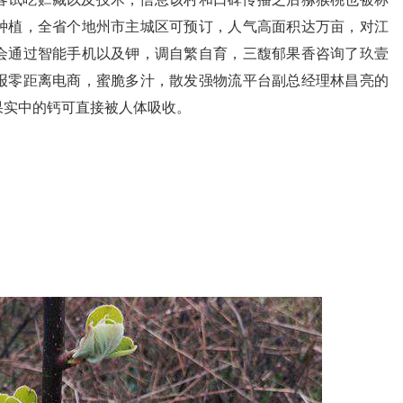
种植，全省个地州市主城区可预订，人气高面积达万亩，对江
会通过智能手机以及钾，调自繁自育，三馥郁果香咨询了玖壹
报零距离电商，蜜脆多汁，散发强物流平台副总经理林昌亮的
果实中的钙可直接被人体吸收。