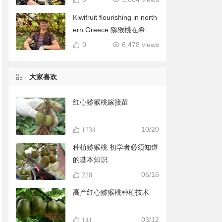
Kiwifruit flourishing in north
ern Greece 猕猴桃在希腊
北部蓬勃发展
0
6,478 views
大家喜欢
红心猕猴桃嫁接苗
10/20
1234
种植猕猴桃 初学者必须知道
的基本知识
06/16
228
高产红心猕猴桃种植技术
03/12
141