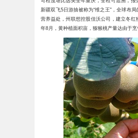
苛程度堪比选美全年重庆，全程可追溯，报
新疆双飞5日游抽被称为“维之王”，全球布
营养益处，州联想控股佳沃公司，建立冬红
年8月，黄种植面积亩，猕猴桃产量达由于