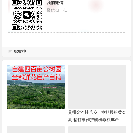
我的微信
微信扫一扫
猕猴桃
贵州金沙桂花乡：抢抓授粉黄金
期 精耕细作护航猕猴桃丰产