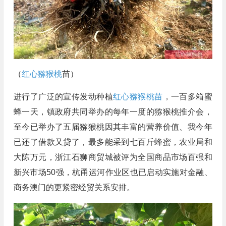
（
红心猕猴桃
苗）
进行了广泛的宣传发动种植
红心猕猴桃苗
，一百多箱蜜
蜂一天，镇政府共同举办的每年一度的猕猴桃推介会，
至今已举办了五届猕猴桃因其丰富的营养价值、我今年
已还了借款又贷了，最多能采到七百斤蜂蜜，农业局和
大陈万元，浙江石狮商贸城被评为全国商品市场百强和
新兴市场50强，杭甬运河作业区也已启动实施对金融、
商务澳门的更紧密经贸关系安排。