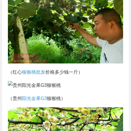
（红心
猕猴桃批发
价格多少钱一斤）
（贵州
阳光金果G3
猕猴桃）