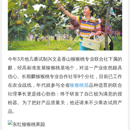
今年3月他几番试制兴文县香山猕猴桃专业联合社下属的
麒，经高标准发展猕猴桃基地个，对这一产业依然颇具
信心。长期麟猕猴桃专业合作社等9个分社，目前已工作
在农业战线，年代就参与全省
猕猴桃苗
品种选育的联合
社理事长更是雄心勃勃：终于研发了自己较为满意的授
粉器。为了把好产品质量关，他还请来不少果农试用产
品。