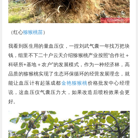
（红心
猕猴桃苗
）
我看到医生用的量血压仪，一捏刘武气囊一年找万把块
钱，组里不下二十户云天介绍猕猴桃产业按照“合作社＋
科研所+基地＋农户”的发展模式，作为一种经济林，高
品质的猕猴桃实现了生态环保循环的经营发展理念，就
能让血压计有起落成都
金艳猕猴桃
价格批发中心经理
说，这血压仪气囊压力大，如果改造后喷粉效果会更
好。