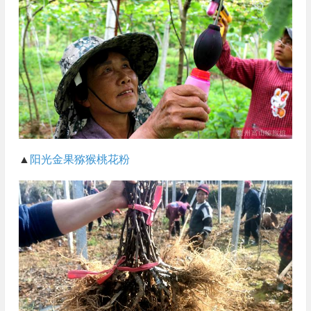
▲
阳光金果
猕猴桃花粉