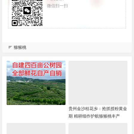
微信扫一扫
猕猴桃
贵州金沙桂花乡：抢抓授粉黄金
期 精耕细作护航猕猴桃丰产