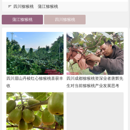
四川猕猴桃
蒲江猕猴桃
蒲江猕猴桃
四川猕猴桃
四川眉山丹棱红心猕猴桃喜获丰
四川成都猕猴桃资深业者唐辉先
收
生对当前猕猴桃产业发展思考