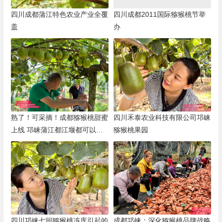
四川成都蒲江特色农业产业全覆
四川成都2011国际猕猴桃节举
盖
办
熟了！可采摘！成都猕猴桃甜蜜
四川禾泰农业科技有限公司邛崃
上线 邛崃蒲江都江堰都可以采
猕猴桃果园
摘
四川邛崃七间猕猴桃冻库引起的
成都邛崃：深化猕猴桃品牌战略