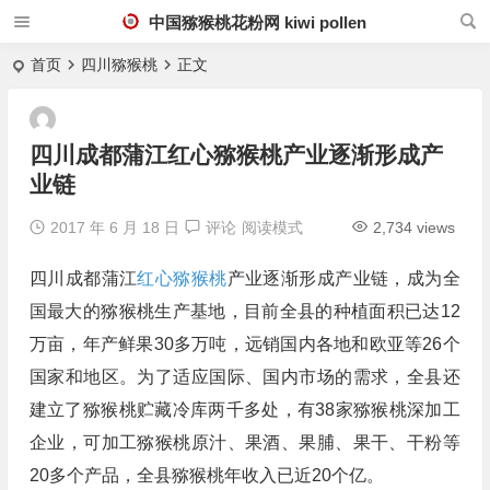
中国猕猴桃花粉网 kiwi pollen
首页
四川猕猴桃
正文
四川成都蒲江红心猕猴桃产业逐渐形成产
业链
2017 年 6 月 18 日
评论
阅读模式
2,734 views
四川成都蒲江
红心猕猴桃
产业逐渐形成产业链，成为全
国最大的猕猴桃生产基地，目前全县的种植面积已达12
万亩，年产鲜果30多万吨，远销国内各地和欧亚等26个
国家和地区。为了适应国际、国内市场的需求，全县还
建立了猕猴桃贮藏冷库两千多处，有38家猕猴桃深加工
企业，可加工猕猴桃原汁、果酒、果脯、果干、干粉等
20多个产品，全县猕猴桃年收入已近20个亿。