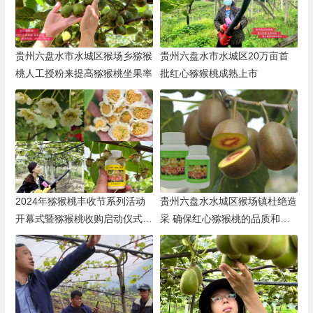
贵州六盘水市水城区猴场乡猕猴
贵州六盘水市水城区20万亩首
桃人工授粉来提高猕猴桃坐果率
批红心猕猴桃成熟上市
2024年猕猴桃丰收节系列活动
贵州六盘水水城区猴场镇杜绝造
开幕式暨猕猴桃收购启动仪式在
采 确保红心猕猴桃的品质和产
猴场乡大塘猕猴桃广场举行
量