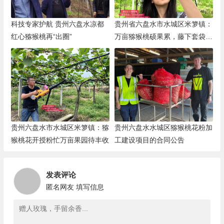
科技专家护航 贵州六盘水凉都
贵州省六盘水市水城区米箩镇：
红心猕猴桃再“出圈”
万亩猕猴桃硕果累，藤下套袋管
护忙
贵州六盘水市水城区米箩镇：猕
贵州六盘水水城区猕猴桃花粉加
猴桃花开授粉忙万亩果园待丰收
工建设项目的合同公告
发表评论
匿名网友
填写信息