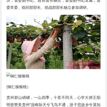
洪，县委副书记、政府县长杨云，县委副书记龙威，县
委常委、组织部部长、统战部部长杨立参加调研。
(铜仁猕猴桃）
贵州群山磅礴，一山四季，十里不同天，心学大师王阳
明曾赞美贵州“连峰际天兮飞鸟不通，游子思故乡兮莫知