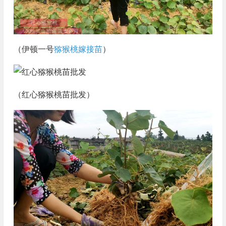
（伊顿一号
猕猴桃嫁接苗
）
（红心猕猴桃苗批发）