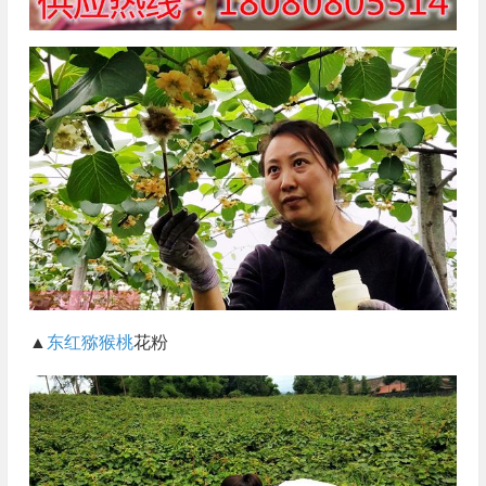
▲
东红猕猴桃
花粉