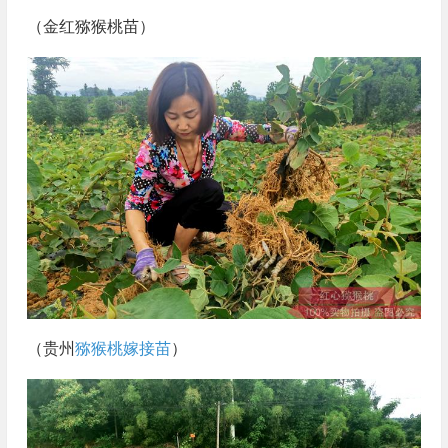
（金红猕猴桃苗）
（贵州
猕猴桃嫁接苗
）