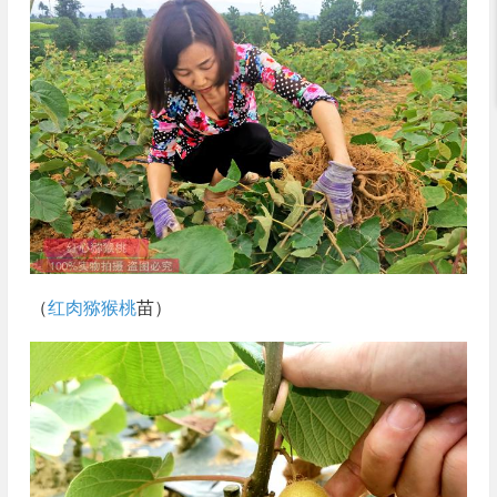
（
红肉猕猴桃
苗）