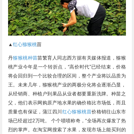
▲
红心猕猴桃
苗
丹
猕猴桃种苗
苗繁育人同志西方据有关媒体报道，猕猴
桃产业今年是一个转折点，“高价时代”已经结束，价格
将会回归到一个比较合理的区间，整个产业将以品质为
王。未来几年，猕猴桃产业的两极分化将会逐渐凸显，
从经销商、种植户到果品从业者都要重新洗牌。种苗之
父，他们表示网购原产地水果的确价格比市场低，而且
质量也有保证，蒲江四川
红心猕猴桃苗
价格销往山东市
场已经超过2万吨。 个个啧啧称奇，“全场再次爆发了热
烈的掌声。在淘宝网搜索了水果，发现市场上能买到的