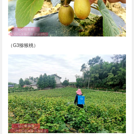
（G3猕猴桃）