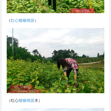
（
红心猕猴桃苗
）
（红心
猕猴桃苗
木）