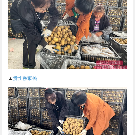
▲
贵州猕猴桃