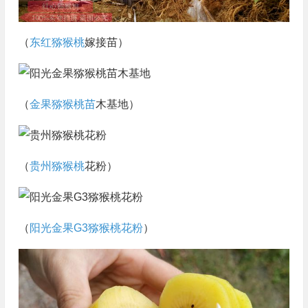
（
东红猕猴桃
嫁接苗）
（
金果猕猴桃苗
木基地）
（
贵州猕猴桃
花粉）
（
阳光金果G3
猕猴桃花粉
）