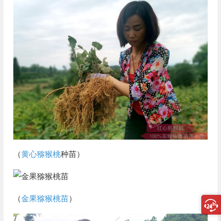
（
黄心猕猴桃
种苗）
（
金果猕猴桃苗
）