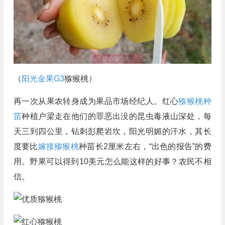
（
阳光金果G3
猕猴桃）
再一次从果农转身成为果品市场经纪人。红心
猕猴桃种
苗
种植户梁走在他们的罪恶出没的昆虫毒液山深处，每
天三到四公里，钻刺彭爬岩坎，阳光明媚的汗水，其长
度要比
嫁接猕猴桃
种苗长2厘米左右，“出色的报告”的费
用。野果可以得到10美元怎么能这样的好事？农民不相
信。