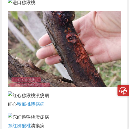
红心
猕猴桃溃疡病
东红猕猴桃
溃疡病