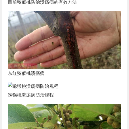
目前猕猴桃防治溃疡病的有效方法
东红猕猴桃溃疡病
猕猴桃溃疡病防治规程