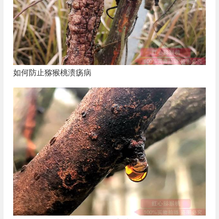
如何防止猕猴桃溃疡病