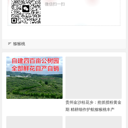
微信扫一扫
猕猴桃
贵州金沙桂花乡：抢抓授粉黄金
期 精耕细作护航猕猴桃丰产