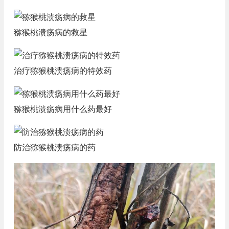
猕猴桃溃疡病的救星
治疗猕猴桃溃疡病的特效药
猕猴桃溃疡病用什么药最好
防治猕猴桃溃疡病的药