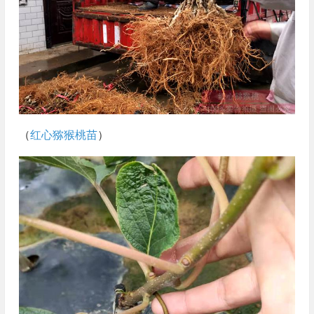
（
红心猕猴桃苗
）