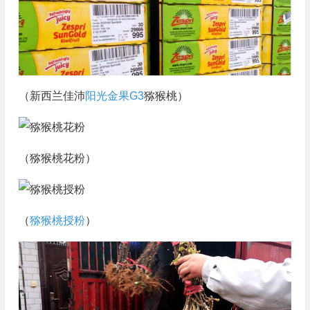
（新西兰佳沛
阳光金果G3
猕猴桃）
（猕猴桃花粉）
（
猕猴桃授粉
）