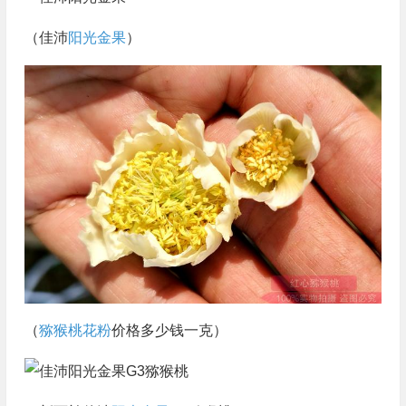
（佳沛
阳光金果
）
（
猕猴桃花粉
价格多少钱一克）