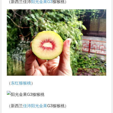
（新西兰佳沛
阳光金果G3
猕猴桃）
（
东红猕猴桃
）
（新西兰
佳沛阳光金果
G3猕猴桃）