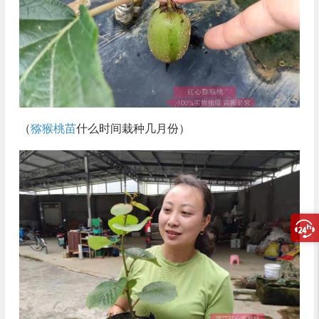
（
猕猴桃苗
什么时间栽种几月份）