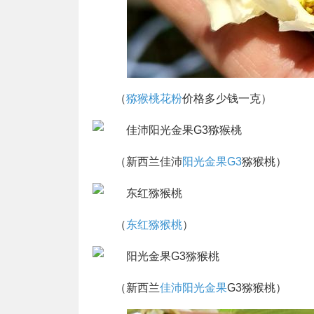
（
猕猴桃花粉
价格多少钱一克）
（新西兰佳沛
阳光金果G3
猕猴桃）
（
东红猕猴桃
）
（新西兰
佳沛阳光金果
G3猕猴桃）