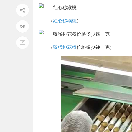
（
红心猕猴桃
）
（
猕猴桃花粉
价格多少钱一克）