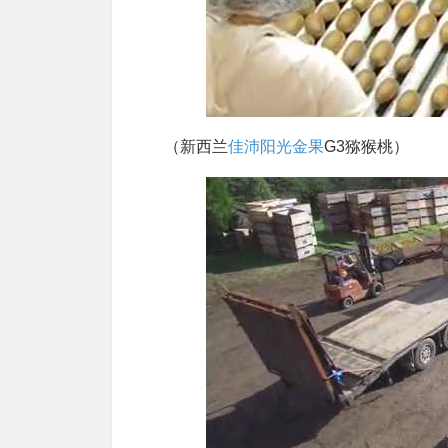
（新西兰
佳沛阳光金果
G3猕猴桃）