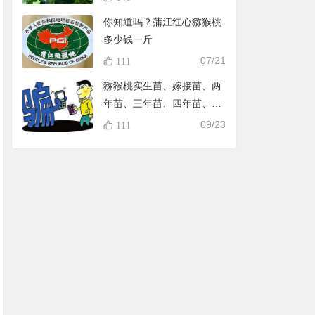
你知道吗？蒲江红心猕猴桃
多少钱一斤
07/21
111
猕猴桃实生苗、嫁接苗、两
年苗、三年苗、四年苗、五
年苗，教大家怎样避免在淘
09/23
111
宝买到假苗，可识别90%的
黑店