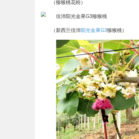
（猕猴桃花粉）
（新西兰佳沛
阳光金果G3
猕猴桃）