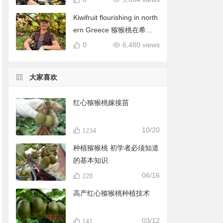
Kiwifruit flourishing in north
ern Greece 猕猴桃在希腊
北部蓬勃发展
0
6,480 views
大家喜欢
红心猕猴桃嫁接苗
10/20
1234
种植猕猴桃 初学者必须知道
的基本知识
06/16
228
高产红心猕猴桃种植技术
03/12
141