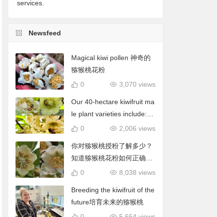
services.
Newsfeed
Magical kiwi pollen 神奇的
猕猴桃花粉
0
3,070 views
Our 40-hectare kiwifruit ma
le plant varieties include: C
hieftain, Matua, Tumari.我
0
2,006 views
们40公顷猕猴桃雄株品种包
你对猕猴桃授粉了解多少？
括酋长、陶木里等
知道猕猴桃花粉如何正确使
用吗？
0
8,038 views
Breeding the kiwifruit of the
future培育未来的猕猴桃
0
5,664 views