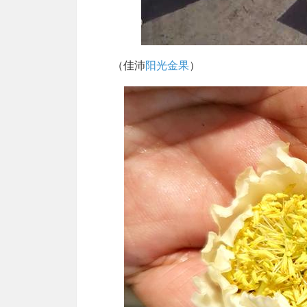
（佳沛
阳光金果
）