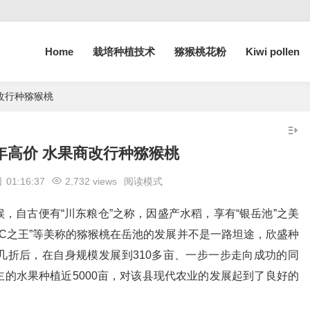
Home
栽培种植技术
猕猴桃花粉
Kiwi pollen
改行种猕猴桃
年高价 水果商改行种猕猴桃
日
01:16:37
2,732 views
阅读模式
，自古便有“川东粮仓”之称，因盛产水稻，享有“银岳池”之美
“维C之王”等美称的猕猴桃在岳池的发展并不是一路坦途，欣盛种
几折后，在自身规模发展到310多亩、一步一步走向成功的同
的水果种植近5000亩，对该县现代农业的发展起到了良好的