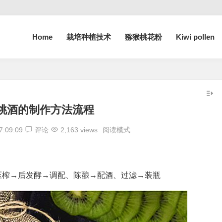
Home
栽培种植技术
猕猴桃花粉
Kiwi pollen
桃酒的制作方法流程
7:09:09
评论
2,163 views
阅读模式
压榨→后发酵→调配、陈酿→配酒、过滤→装瓶