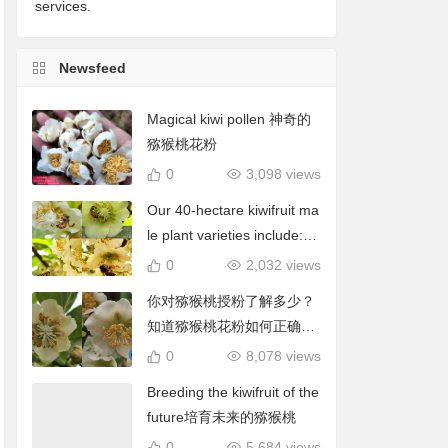
services.
Newsfeed
Magical kiwi pollen 神奇的
猕猴桃花粉
0
3,098 views
Our 40-hectare kiwifruit ma
le plant varieties include: C
hieftain, Matua, Tumari.我
0
2,032 views
们40公顷猕猴桃雄株品种包
你对猕猴桃授粉了解多少？
括酋长、陶木里等
知道猕猴桃花粉如何正确使
用吗？
0
8,078 views
Breeding the kiwifruit of the
future培育未来的猕猴桃
0
5,684 views