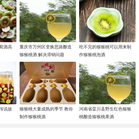
萄酒高
重庆市万州区变换思路酿造
吃不完的猕猴桃可以用来制
猕猴桃酒 解决滞销问题
作猕猴桃泡酒
传说故
猕猴桃大量成熟的季节 教你
河南省栾川县野生红色猕猴
制作猕猴桃酒
桃酿造猕猴桃果酒