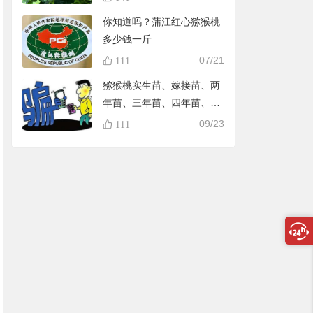
你知道吗？蒲江红心猕猴桃
多少钱一斤
07/21
111
猕猴桃实生苗、嫁接苗、两
年苗、三年苗、四年苗、五
年苗，教大家怎样避免在淘
09/23
111
宝买到假苗，可识别90%的
黑店