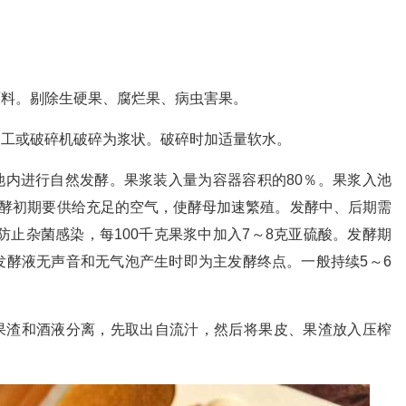
原料。剔除生硬果、腐烂果、病虫害果。
人工或破碎机破碎为浆状。破碎时加适量软水。
池内进行自然发酵。果浆装入量为容器容积的80％。果浆入池
。发酵初期要供给充足的空气，使酵母加速繁殖。发酵中、后期需
防止杂菌感染，每100千克果浆中加入7～8克亚硫酸。发酵期
，发酵液无声音和无气泡产生时即为主发酵终点。一般持续5～6
把果渣和酒液分离，先取出自流汁，然后将果皮、果渣放入压榨