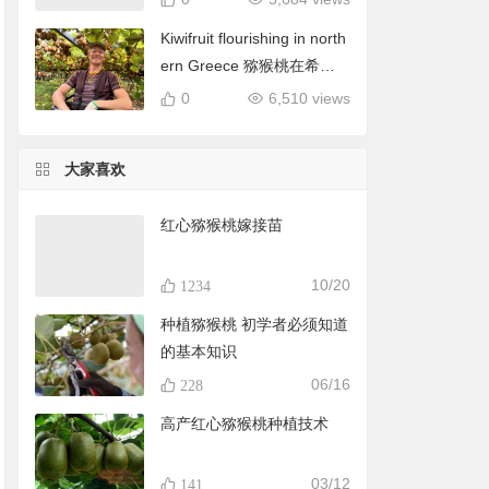
Kiwifruit flourishing in north
ern Greece 猕猴桃在希腊
北部蓬勃发展
0
6,510 views
大家喜欢
红心猕猴桃嫁接苗
10/20
1234
种植猕猴桃 初学者必须知道
的基本知识
06/16
228
高产红心猕猴桃种植技术
03/12
141