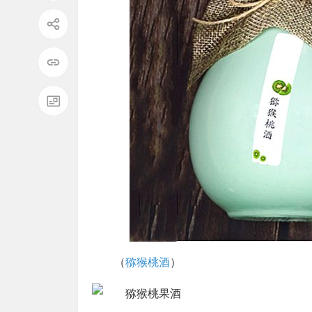
（
猕猴桃酒
）