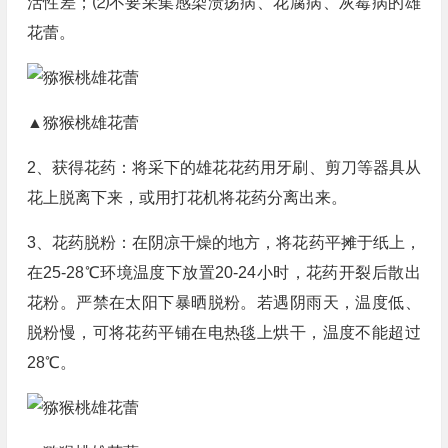
活性差；⑵不要采集感染溃疡病、花腐病、灰霉病的雄
花蕾。
▲猕猴桃雄花蕾
2、获得花药：将采下的雄花花药用牙刷、剪刀等器具从
花上脱离下来，或用打花机将花药分离出来。
3、花药脱粉：在阴凉干燥的地方，将花药平摊于纸上，
在25-28℃环境温度下放置20-24小时，花药开裂后散出
花粉。严禁在太阳下暴晒脱粉。若遇阴雨天，温度低、
脱粉慢，可将花药平铺在电热毯上烘干，温度不能超过
28℃。