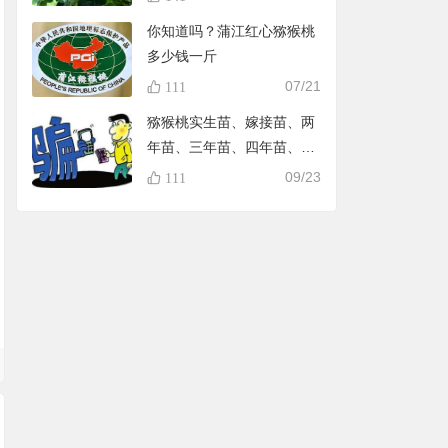
你知道吗？蒲江红心猕猴桃
多少钱一斤
07/21
111
猕猴桃实生苗、嫁接苗、两
年苗、三年苗、四年苗、五
年苗，教大家怎样避免在淘
09/23
111
宝买到假苗，可识别90%的
黑店