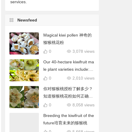
services.
Newsfeed
Magical kiwi pollen 神奇的
猕猴桃花粉
0
3,078 views
Our 40-hectare kiwifruit ma
le plant varieties include: C
hieftain, Matua, Tumari.我
0
2,010 views
们40公顷猕猴桃雄株品种包
你对猕猴桃授粉了解多少？
括酋长、陶木里等
知道猕猴桃花粉如何正确使
用吗？
0
8,058 views
Breeding the kiwifruit of the
future培育未来的猕猴桃
0
5,668 views