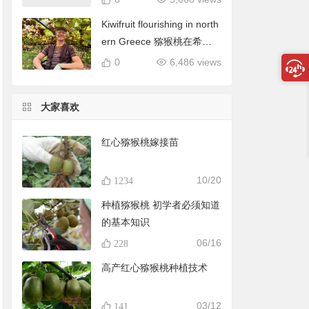
Kiwifruit flourishing in north
ern Greece 猕猴桃在希腊
北部蓬勃发展
0
6,486 views
大家喜欢
红心猕猴桃嫁接苗
10/20
1234
种植猕猴桃 初学者必须知道
的基本知识
06/16
228
高产红心猕猴桃种植技术
03/12
141