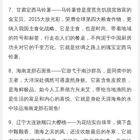
7、甘肃定西马铃薯——马铃薯曾是度荒充饥脱贫致富的
金宝贝。2015大放光彩，荣膺全球第四大粮食作物，更
纳入我国主食化战略。它是主食，也是时尚。带着地域
的符号和标签，行走在人们的餐桌，不拘泥于中国厨房
功夫对它的千变万化。它就是丝绸之路上的瑰宝定西马
铃薯。
8、海南龙胆石斑鱼——它游弋于南沙群岛，是同类中的
王者，大洋深处偶然可遇庞然身躯。它富含鱼皮胶质，
是海鲜极品。如今人工养殖方兴未艾，带给当地渔民的
是生活的富足和内心的喜悦。它就是身处天涯海角的水
中珍品海南龙胆石斑鱼!
9、辽宁大连旅顺口大樱桃——为花结实自殊常，摘下盘
中颗颗香。渤海之滨的风，还没吹散最后的冬寒，它就