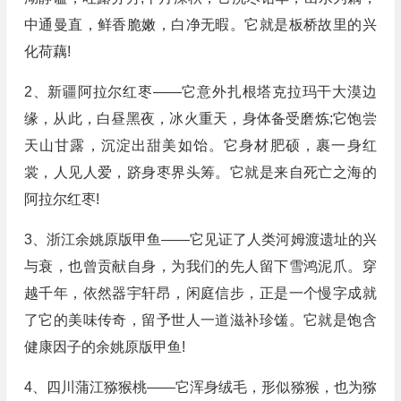
中通曼直，鲜香脆嫩，白净无暇。它就是板桥故里的兴
化荷藕!
2、新疆阿拉尔红枣——它意外扎根塔克拉玛干大漠边
缘，从此，白昼黑夜，冰火重天，身体备受磨炼;它饱尝
天山甘露，沉淀出甜美如饴。它身材肥硕，裹一身红
裳，人见人爱，跻身枣界头筹。它就是来自死亡之海的
阿拉尔红枣!
3、浙江余姚原版甲鱼——它见证了人类河姆渡遗址的兴
与衰，也曾贡献自身，为我们的先人留下雪鸿泥爪。穿
越千年，依然器宇轩昂，闲庭信步，正是一个慢字成就
了它的美味传奇，留予世人一道滋补珍馐。它就是饱含
健康因子的余姚原版甲鱼!
4、四川蒲江猕猴桃——它浑身绒毛，形似猕猴，也为猕