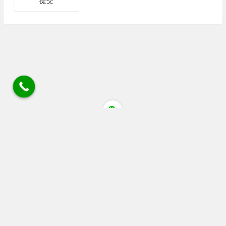
四川省成都市蒲江县清江大道猕猴桃花粉店 电话/微
信/wechat:18030405084 18080805514 座机028 88536306
链接
广告 站务合作wechat:+86 13060053319