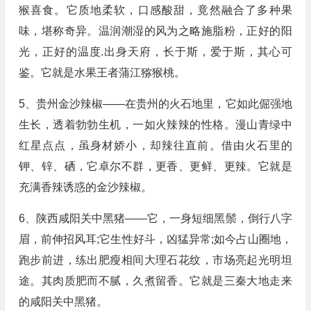
猴喜食。它质地柔软，口感酸甜，竟然融合了多种果
味，堪称奇异。温润潮湿的风为之略施脂粉，正好的阳
光，正好的温度.出身天府，长于斯，爱于斯，其心可
鉴。它就是水果王者蒲江猕猴桃。
5、贵州金沙辣椒——在贵州的火石地里，它如此倔强地
生长，透着勃勃生机，一如火辣辣的性格。漫山青绿中
红星点点，虽身材娇小，却辣往直前。借由火石里的
钾、锌、硒，它卓尔不群，更香、更鲜、更辣。它就是
充满香辣诱惑的金沙辣椒。
6、陕西咸阳关中黑猪——它，一身短细黑鬃，倒行八字
眉，前伸招风耳;它生性好斗，凶猛异常;如今占山圈地，
跑步前进，练出肥瘦相间大理石花纹，市场亮起光明坦
途。其肉质肥而不腻，久煮留香。它就是三秦大地走来
的咸阳关中黑猪。