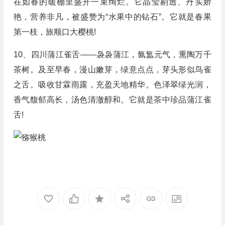
在如春的暖棚里盛开一束绚烂。它晶莹剔透、丹实娇
艳，营养非凡，被盛赞为“水果中的钻石”。它就是春果
第一枝，旅顺口大樱桃!
10、四川蒲江雀舌——袅袅蒲江，氤氲元气，熏陶万千
茶树。及至早春，漫山嫩芽，绿意点点，芽头形似鸟雀
之舌。吸收甘霖雨露，充盈天地精华。色泽翠绿光润，
香气馥郁高长，汤色清澈醇和。它就是茶中珍品蒲江雀
舌!