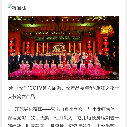
“禾中农商”CCTV第六届魅力农产品嘉年华•蒲江之夜十
大获奖农产品：
1、江苏兴化荷藕——它出自鱼米之乡，与小龙虾为伴，
深埋淤泥，皎白无染。七月流火，它用颀长身躯刺破一
湖静谧，吐露芬芳;十月深秋，它洗尽铅华，出水为藕，