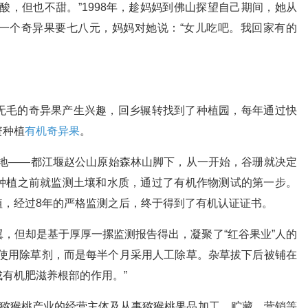
酸，但也不甜。”1998年，趁妈妈到佛山探望自己期间，她从
一个奇异果要七八元，妈妈对她说：“女儿吃吧。我回家有的
无毛的奇异果产生兴趣，回乡辗转找到了种植园，每年通过快
资种植
有机奇异果
。
的山地——都江堰赵公山原始森林山脚下，从一开始，谷珊就决定
种植之前就监测土壤和水质，通过了有机作物测试的第一步。
植，经过8年的严格监测之后，终于得到了有机认证证书。
，但却是基于厚厚一摞监测报告得出，凝聚了“红谷果业”人的
能使用除草剂，而是每半个月采用人工除草。杂草拔下后被铺在
有机肥滋养根部的作用。”
把猕猴桃产业的经营主体及从事猕猴桃果品加工、贮藏、营销等