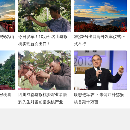
雅安名山
今日发车！10万件名山猕猴
雅猕8号出口海外发车仪式正
桃实现首次出口！
式举行
猴桃喜
四川成都猕猴桃资深业者唐
联想进军农业 来蒲江种猕猴
辉先生对当前猕猴桃产业发
桃首期十万亩
展思考