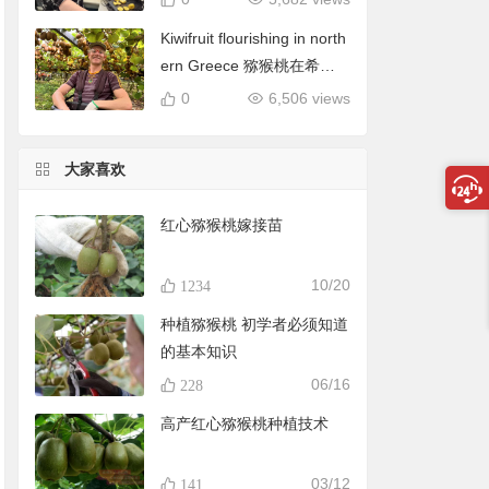
Kiwifruit flourishing in north
ern Greece 猕猴桃在希腊
北部蓬勃发展
0
6,506 views
大家喜欢
红心猕猴桃嫁接苗
10/20
1234
种植猕猴桃 初学者必须知道
的基本知识
06/16
228
高产红心猕猴桃种植技术
03/12
141