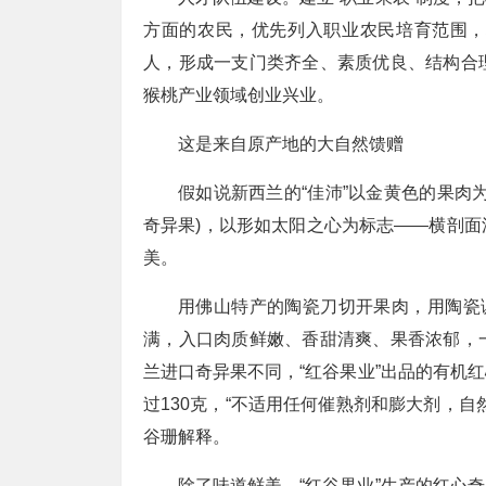
方面的农民，优先列入职业农民培育范围，
人，形成一支门类齐全、素质优良、结构合
猴桃产业领域创业兴业。
这是来自原产地的大自然馈赠
假如说新西兰的“佳沛”以金黄色的果肉
奇异果)，以形如太阳之心为标志——横剖
美。
用佛山特产的陶瓷刀切开果肉，用陶瓷
满，入口肉质鲜嫩、香甜清爽、果香浓郁，
兰进口奇异果不同，“红谷果业”出品的有机
过130克，“不适用任何催熟剂和膨大剂，
谷珊解释。
除了味道鲜美，“红谷果业”生产的红心