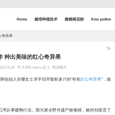
Home
栽培种植技术
猕猴桃花粉
Kiwi pollen
心奇异果
作 种出美味的红心奇异果
03:23:26
2,850 views
2
阅读模式
品牌创始人谷珊女士亲手切开馥郁多汁的“有机
红心奇异果
”，娓
石湾从事建陶行业。因为家乡野外盛产猕猴桃，她特别留意了