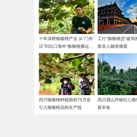
十年深耕猕猴桃产业 从“门外
工行“猕猴桃贷”破局
汉”到出口海外“猕猴桃搬运
新农人融资难题
工”
四川猕猴桃种植面积75万亩
四川眉山丹棱红心猕
引入猕猴桃花粉生产线
获丰收