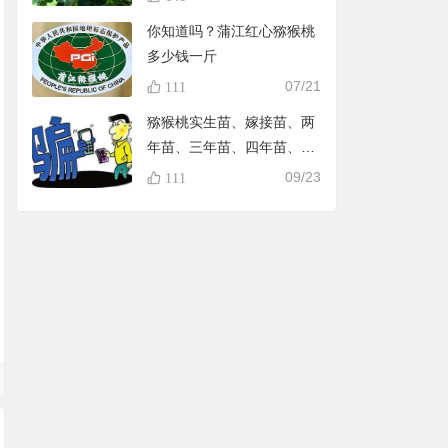
你知道吗？蒲江红心猕猴桃
多少钱一斤
07/21
111
猕猴桃实生苗、嫁接苗、两
年苗、三年苗、四年苗、五
年苗，教大家怎样避免在淘
09/23
111
宝买到假苗，可识别90%的
黑店