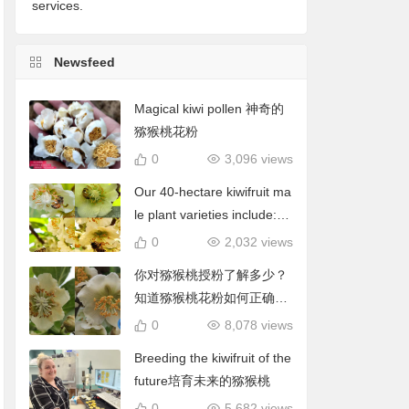
services.
Newsfeed
Magical kiwi pollen 神奇的
猕猴桃花粉
0
3,096 views
Our 40-hectare kiwifruit ma
le plant varieties include: C
hieftain, Matua, Tumari.我
0
2,032 views
们40公顷猕猴桃雄株品种包
你对猕猴桃授粉了解多少？
括酋长、陶木里等
知道猕猴桃花粉如何正确使
用吗？
0
8,078 views
Breeding the kiwifruit of the
future培育未来的猕猴桃
0
5,682 views