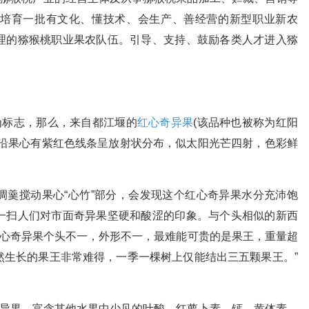
培育一批有文化、懂技术、会生产、善经营的新型职业新农
理的猕猴桃职业果农队伍。引导、支持、鼓励各类人才进入猕
为标志，那么，来自都江堰的
红心奇异果
(该品种也被称为红阳
面沿果心有紫红色线条呈放射状分布，似太阳光芒四射，色彩鲜
调羹搅动果心“心竹”部分，会发现这个红心奇异果水分充沛饱
一扫人们对市面奇异果坚硬和酸涩的印象。与个头相似的新西
红心奇异果个头不一，外形不一，最难能可贵的是果王，重量超
自然生长的果王非常难得，一季一棵树上仅能结出三五颗果王。”
奇异果，富含其他水果中少见的叶酸、红萝卜素、钙、黄体素、