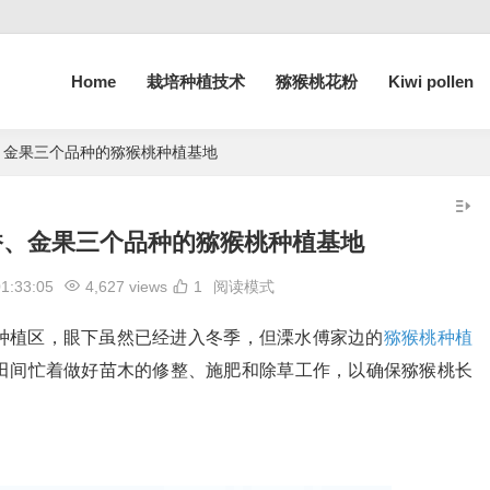
Home
栽培种植技术
猕猴桃花粉
Kiwi pollen
、金果三个品种的猕猴桃种植基地
香、金果三个品种的猕猴桃种植基地
01:33:05
4,627 views
1
阅读模式
种植区，眼下虽然已经进入冬季，但溧水傅家边的
猕猴桃种植
田间忙着做好苗木的修整、施肥和除草工作，以确保猕猴桃长