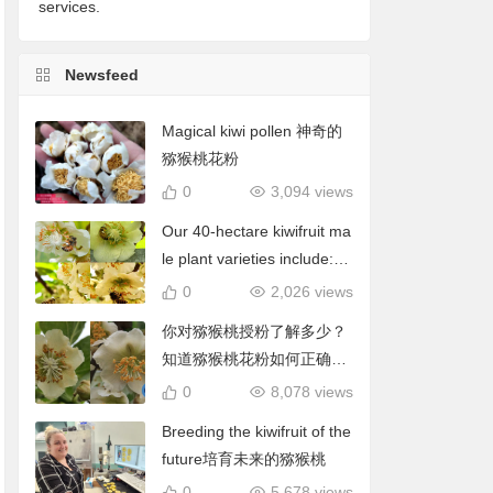
services.
Newsfeed
Magical kiwi pollen 神奇的
猕猴桃花粉
0
3,094 views
Our 40-hectare kiwifruit ma
le plant varieties include: C
hieftain, Matua, Tumari.我
0
2,026 views
们40公顷猕猴桃雄株品种包
你对猕猴桃授粉了解多少？
括酋长、陶木里等
知道猕猴桃花粉如何正确使
用吗？
0
8,078 views
Breeding the kiwifruit of the
future培育未来的猕猴桃
0
5,678 views