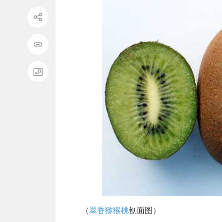
（
翠香猕猴桃
刨面图）