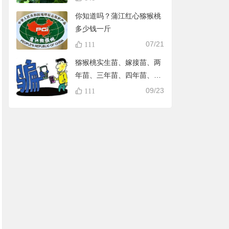
你知道吗？蒲江红心猕猴桃
多少钱一斤
07/21
111
猕猴桃实生苗、嫁接苗、两
年苗、三年苗、四年苗、五
年苗，教大家怎样避免在淘
09/23
111
宝买到假苗，可识别90%的
黑店