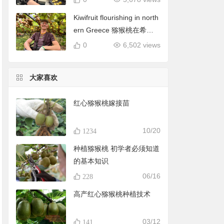
Kiwifruit flourishing in north
ern Greece 猕猴桃在希腊
北部蓬勃发展
0
6,502 views
大家喜欢
红心猕猴桃嫁接苗
10/20
1234
种植猕猴桃 初学者必须知道
的基本知识
06/16
228
高产红心猕猴桃种植技术
03/12
141