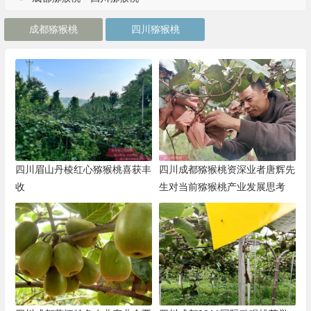
成都猕猴桃
四川猕猴桃
四川眉山丹棱红心猕猴桃喜获丰
四川成都猕猴桃资深业者唐辉先
收
生对当前猕猴桃产业发展思考