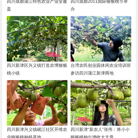
四川成都蒲江特色农业产业全覆
四川成都2011国际猕猴桃节举
盖
办
四川新津区兴义镇打造农博猕猴
台湾农民创业园休闲农业培训班
桃小镇
参访四川蒲江新津两地
四川新津兴义镇岷江社区开维农
四川新津“新农人”张伟：将小小
业猕猴桃种植基地
猕猴桃种出增收大文章