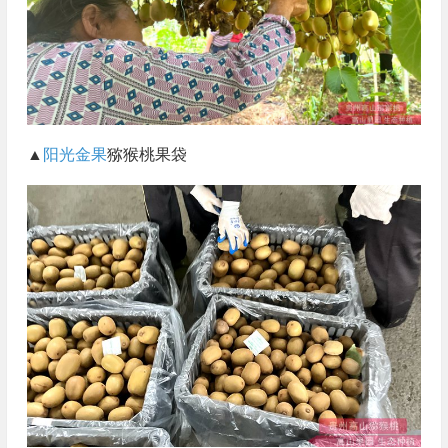
▲
阳光金果
猕猴桃果袋