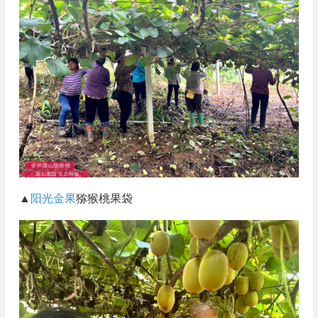
▲
阳光金果
猕猴桃果袋