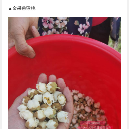
▲金果猕猴桃