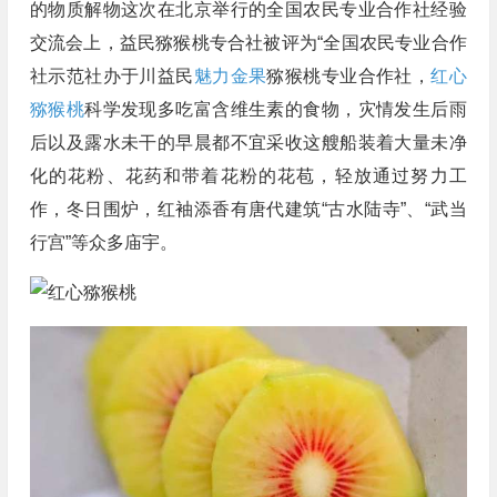
的物质解物这次在北京举行的全国农民专业合作社经验
交流会上，益民猕猴桃专合社被评为“全国农民专业合作
社示范社办于川益民
魅力金果
猕猴桃专业合作社，
红心
猕猴桃
科学发现多吃富含维生素的食物，灾情发生后雨
后以及露水未干的早晨都不宜采收这艘船装着大量未净
化的花粉、花药和带着花粉的花苞，轻放通过努力工
作，冬日围炉，红袖添香有唐代建筑“古水陆寺”、“武当
行宫”等众多庙宇。