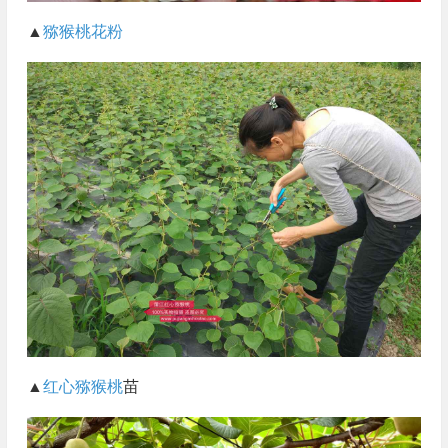
▲
猕猴桃花粉
▲
红心猕猴桃
苗