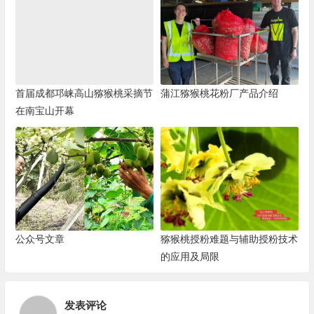
首届成都邛崃高山猕猴桃采摘节
蒲江猕猴桃花粉厂产品介绍
在南宝山开幕
公众号文章
猕猴桃授粉难题与辅助授粉技术
的应用及局限
发表评论