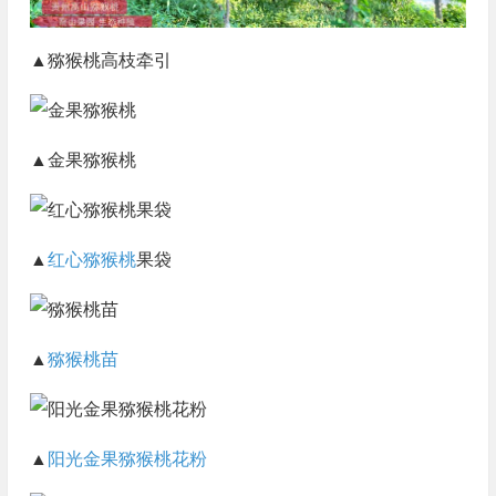
▲猕猴桃高枝牵引
▲金果猕猴桃
▲
红心猕猴桃
果袋
▲
猕猴桃苗
▲
阳光金果
猕猴桃花粉