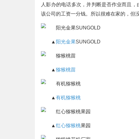
人影办的电话多次，并判断是否作业而且，
该公司的工资一分钱。所以很难在家的，但
▲
阳光金果
SUNGOLD
▲
猕猴桃苗
▲
有机猕猴桃
▲
红心猕猴桃
果园