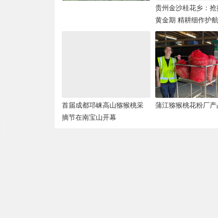
贵州金沙桂花乡：抢
黄金期 精耕细作护
丰产
首届成都邛崃高山猕猴桃采
蒲江猕猴桃花粉厂产
摘节在南宝山开幕