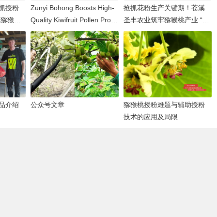
抓授粉
Zunyi Bohong Boosts High-
抢抓花粉生产关键期！苍溪
航猕猴桃
Quality Kiwifruit Pollen Prod
圣丰农业筑牢猕猴桃产业 “丰
uction
收根基”
品介绍
公众号文章
猕猴桃授粉难题与辅助授粉
技术的应用及局限