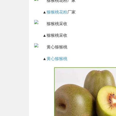
▲
猕猴桃花粉
厂家
▲猕猴桃采收
▲
黄心猕猴桃