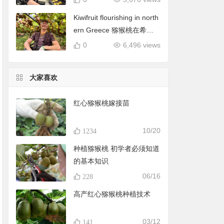
Kiwifruit flourishing in north
ern Greece 猕猴桃在希腊
北部蓬勃发展
0
6,496 views
大家喜欢
红心猕猴桃嫁接苗
10/20
1234
种植猕猴桃 初学者必须知道
的基本知识
06/16
228
高产红心猕猴桃种植技术
03/12
141