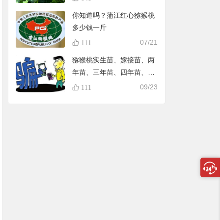
你知道吗？蒲江红心猕猴桃
多少钱一斤
07/21
111
猕猴桃实生苗、嫁接苗、两
年苗、三年苗、四年苗、五
年苗，教大家怎样避免在淘
09/23
111
宝买到假苗，可识别90%的
黑店