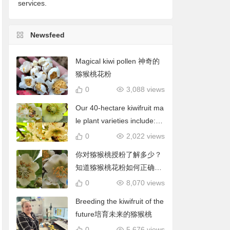
services.
Newsfeed
Magical kiwi pollen 神奇的
猕猴桃花粉
0
3,088 views
Our 40-hectare kiwifruit ma
le plant varieties include: C
hieftain, Matua, Tumari.我
0
2,022 views
们40公顷猕猴桃雄株品种包
你对猕猴桃授粉了解多少？
括酋长、陶木里等
知道猕猴桃花粉如何正确使
用吗？
0
8,070 views
Breeding the kiwifruit of the
future培育未来的猕猴桃
0
5,676 views