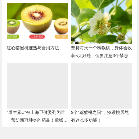
红心猕猴桃催熟与食用方法
坚持每天一个猕猴桃，身体会收
获5大好处，但要注意3个禁忌
“维生素C”被上海卫健委列为唯
9个“猕猴桃之问”，猕猴桃居然
一预防新冠肺炎的药品！猕猴桃
有这么多功能！
富含维C！