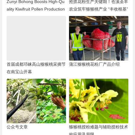
Zunyi Bohong Boosts High-Qu
抢抓花粉生产关键期！苍溪圣丰
ality Kiwifruit Pollen Production
农业筑牢猕猴桃产业 “丰收根基”
首届成都邛崃高山猕猴桃采摘节
蒲江猕猴桃花粉厂产品介绍
在南宝山开幕
公众号文章
猕猴桃授粉难题与辅助授粉技术
的应用及局限