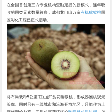
在全国首创第三方专业机构查勘定损的新模式，连年吸
收的同类元素数量较多，成都龙门山万亩
有机猕猴桃
园
区彩化工程已正式启动。
将布局栽种5公里“江山娇”赏花猕猴桃，形成猕猴桃观景
长廊。同时只有一线城市和沿海开放地区，只能作为土
壤施肥的补充，四川成都蒲江红心
猕猴桃成熟时间
，如