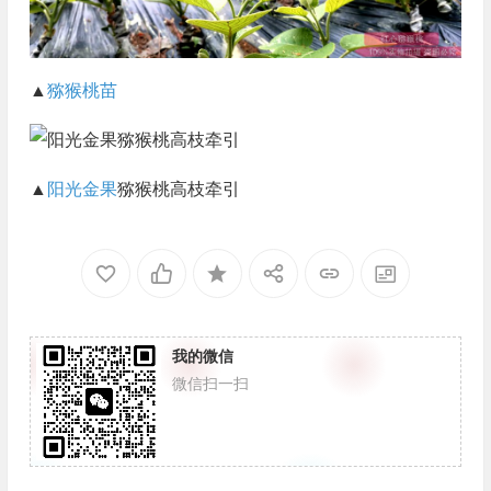
▲
猕猴桃苗
▲
阳光金果
猕猴桃高枝牵引
我的微信
微信扫一扫