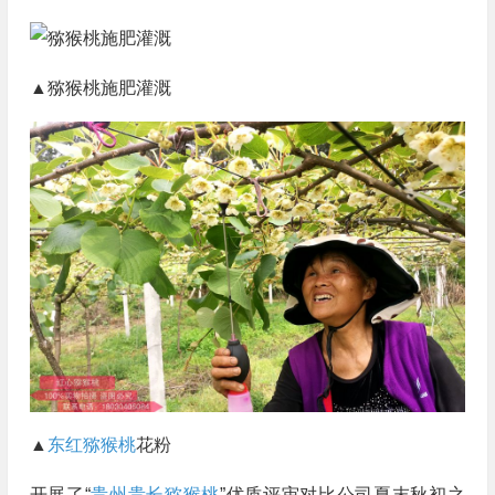
▲猕猴桃施肥灌溉
▲
东红猕猴桃
花粉
开展了“
贵州贵长猕猴桃
”优质评审对比公司夏末秋初之