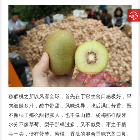
猕猴桃之所以风靡全球，首先在于它生食口感极好，果
肉细嫩多汁，酸中带甜，风味殊异，吃后满口芳香。既
不像柿子那么甜得腻人，也不像山楂、杨梅那样酸牙，
水分不像草莓、梨子那样过多，又不似栗、枣之干糯，
尝一尝，便有菠萝、蜜橘、香瓜的混合香味充盈口鼻。