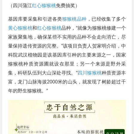
（四川蒲江
红心猕猴桃
免费抽奖）
基因库要采集和引进各类
猕猴桃品种
，已经收集了多个
黄心猕猴桃
和
红心猕猴桃
品种，“就像为猕猴桃修建一个
家族聚集地，确保某些不实用的品种不会走向消亡，尽
量保持遗传资源的完整。”该项目负责人贺家明介绍，中
科院武汉植物园是该基因库引种的主要来源之一，国家
猕猴桃种质资源圃就设在那里；另一个来源是野外采
集，科研队伍到大山深处寻找。“
四川猕猴桃
种质资源丰
富，龙门山脉海拔2000米的山头，就发现了树龄超过千
年的野生猕猴桃。”