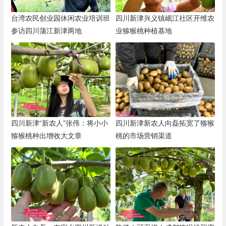
台湾农民创业园休闲农业培训班
四川新津兴义镇岷江社区开维农
参访四川蒲江新津两地
业猕猴桃种植基地
四川新津“新农人”张伟：将小小
四川新津新农人向磊拓宽了猕猴
猕猴桃种出增收大文章
桃的市场营销渠道