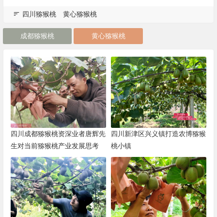
四川猕猴桃
黄心猕猴桃
成都猕猴桃
黄心猕猴桃
四川成都猕猴桃资深业者唐辉先
四川新津区兴义镇打造农博猕猴
生对当前猕猴桃产业发展思考
桃小镇