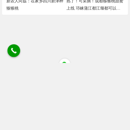
新农人向磊：在家乡四川新津种
熟了！可采摘！成都猕猴桃甜蜜
猕猴桃
上线 邛崃蒲江都江堰都可以采
摘
四川省成都市蒲江县清江大道猕猴桃花粉店 电话/微
信/wechat:18030405084 18080805514 座机028 88536306
链接
广告 站务合作wechat:+86 13060053319