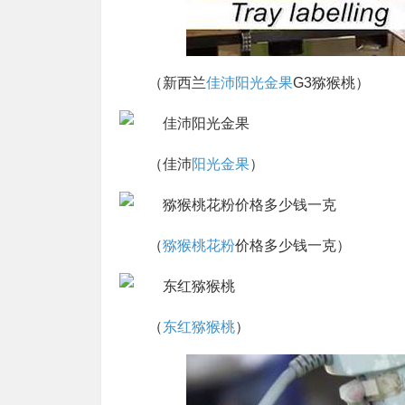
（新西兰
佳沛阳光金果
G3猕猴桃）
（佳沛
阳光金果
）
（
猕猴桃花粉
价格多少钱一克）
（
东红猕猴桃
）