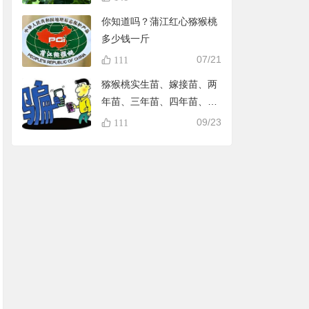
你知道吗？蒲江红心猕猴桃
多少钱一斤
07/21
111
猕猴桃实生苗、嫁接苗、两
年苗、三年苗、四年苗、五
年苗，教大家怎样避免在淘
09/23
111
宝买到假苗，可识别90%的
黑店