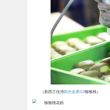
（新西兰佳沛
阳光金果G3
猕猴桃）