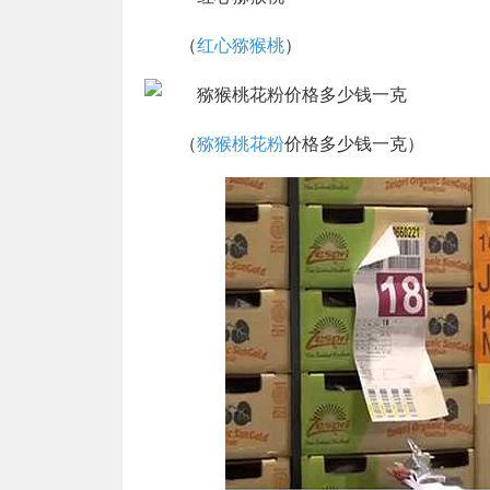
（
红心猕猴桃
）
（
猕猴桃花粉
价格多少钱一克）