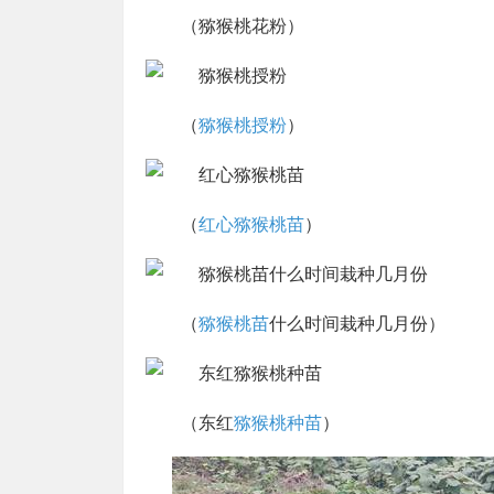
（猕猴桃花粉）
（
猕猴桃授粉
）
（
红心猕猴桃苗
）
（
猕猴桃苗
什么时间栽种几月份）
（东红
猕猴桃种苗
）