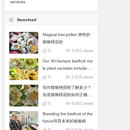
services.
Newsfeed
Magical kiwi pollen 神奇的
猕猴桃花粉
0
3,082 views
Our 40-hectare kiwifruit ma
le plant varieties include: C
hieftain, Matua, Tumari.我
0
2,016 views
们40公顷猕猴桃雄株品种包
你对猕猴桃授粉了解多少？
括酋长、陶木里等
知道猕猴桃花粉如何正确使
用吗？
0
8,062 views
Breeding the kiwifruit of the
future培育未来的猕猴桃
0
5,672 views