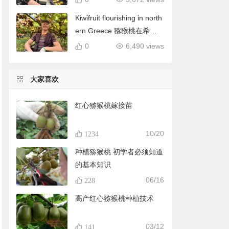
Kiwifruit flourishing in north
ern Greece 猕猴桃在希腊
北部蓬勃发展
0
6,490 views
大家喜欢
红心猕猴桃嫁接苗
10/20
1234
种植猕猴桃 初学者必须知道
的基本知识
06/16
228
高产红心猕猴桃种植技术
03/12
141