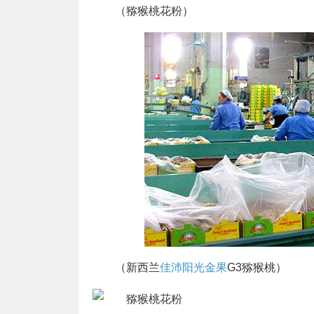
（猕猴桃花粉）
（新西兰
佳沛阳光金果
G3猕猴桃）