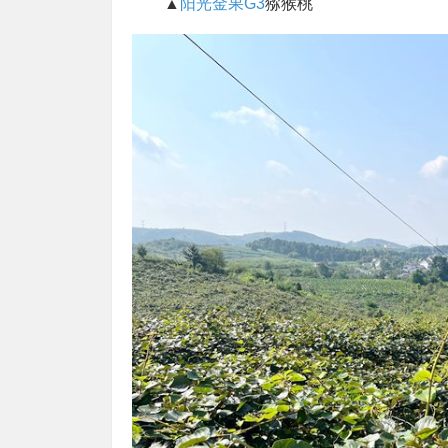
▲
阳光金果G3
猕猴桃