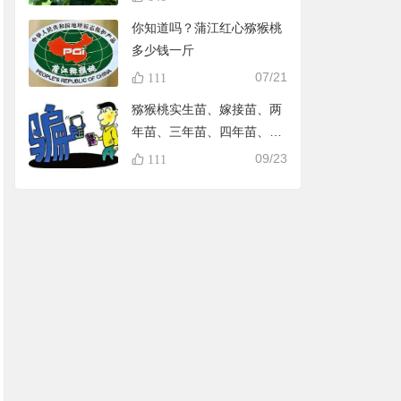
你知道吗？蒲江红心猕猴桃
多少钱一斤
07/21
111
猕猴桃实生苗、嫁接苗、两
年苗、三年苗、四年苗、五
年苗，教大家怎样避免在淘
09/23
111
宝买到假苗，可识别90%的
黑店