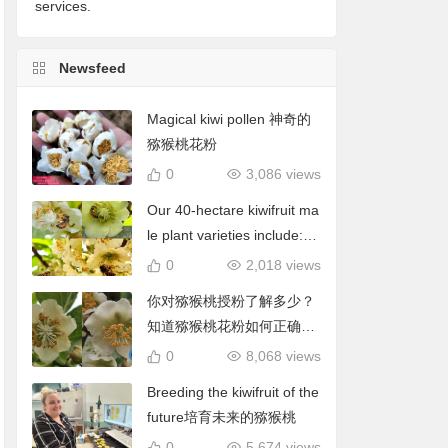
services.
Newsfeed
Magical kiwi pollen 神奇的
猕猴桃花粉
0
3,086 views
Our 40-hectare kiwifruit ma
le plant varieties include: C
hieftain, Matua, Tumari.我
0
2,018 views
们40公顷猕猴桃雄株品种包
你对猕猴桃授粉了解多少？
括酋长、陶木里等
知道猕猴桃花粉如何正确使
用吗？
0
8,068 views
Breeding the kiwifruit of the
future培育未来的猕猴桃
0
5,674 views