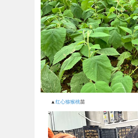
▲
红心猕猴桃
苗