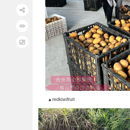
▲redkiwifruit