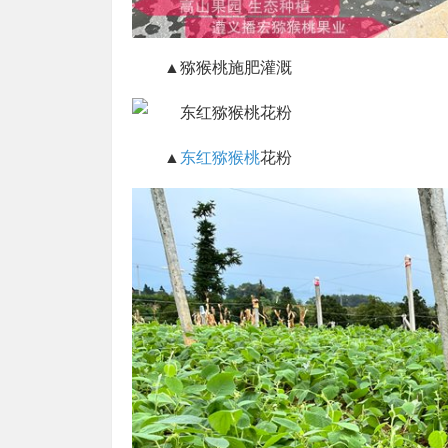
▲猕猴桃施肥灌溉
▲
东红猕猴桃
花粉