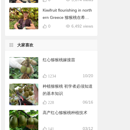
Kiwifruit flourishing in north
ern Greece 猕猴桃在希腊
北部蓬勃发展
0
6,492 views
大家喜欢
红心猕猴桃嫁接苗
10/20
1234
种植猕猴桃 初学者必须知道
的基本知识
06/16
228
高产红心猕猴桃种植技术
03/12
141