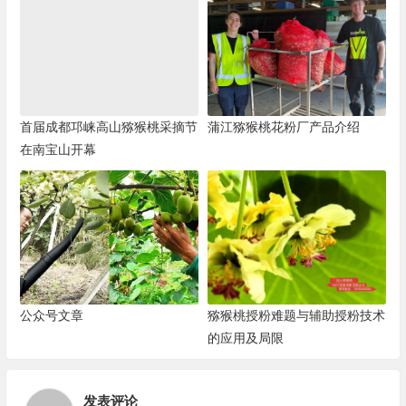
首届成都邛崃高山猕猴桃采摘节
蒲江猕猴桃花粉厂产品介绍
在南宝山开幕
公众号文章
猕猴桃授粉难题与辅助授粉技术
的应用及局限
发表评论