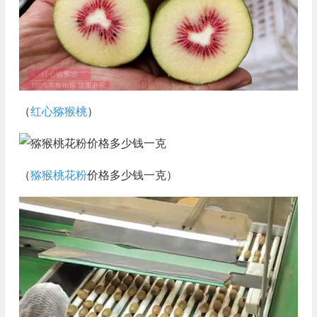
（
红心猕猴桃
）
（
猕猴桃花粉
价格多少钱一克）