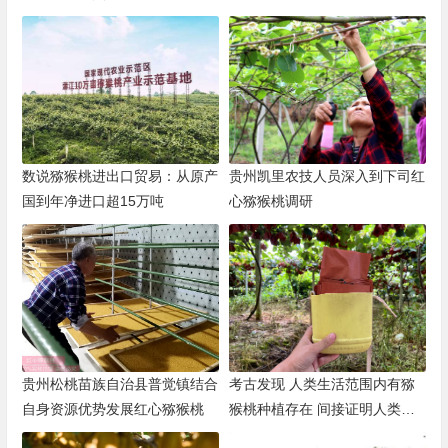
数说猕猴桃进出口贸易：从原产
贵州凯里农技人员深入到下司红
国到年净进口超15万吨
心猕猴桃调研
贵州松桃苗族自治县普觉镇结合
考古发现 人类生活范围内有猕
自身资源优势发展红心猕猴桃
猴桃种植存在 间接证明人类种
植猕猴桃历史悠久