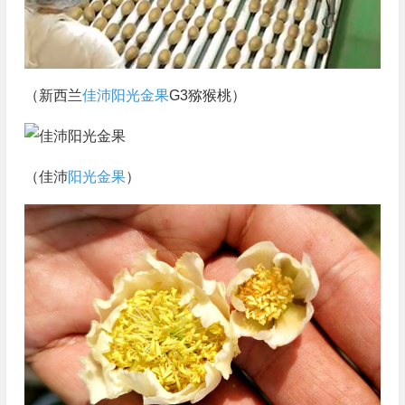
（新西兰
佳沛阳光金果
G3猕猴桃）
（佳沛
阳光金果
）