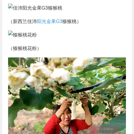
（新西兰佳沛
阳光金果G3
猕猴桃）
（猕猴桃花粉）