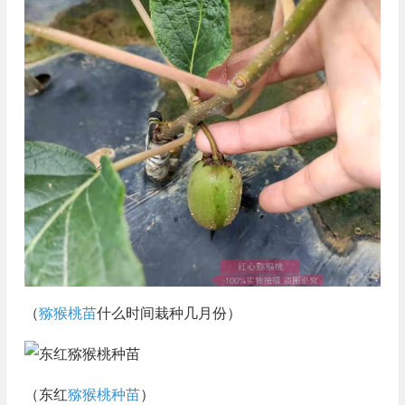
（
猕猴桃苗
什么时间栽种几月份）
（东红
猕猴桃种苗
）