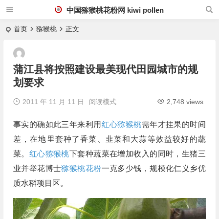
中国猕猴桃花粉网 kiwi pollen
首页
猕猴桃
正文
蒲江县将按照建设最美现代田园城市的规
划要求
2011 年 11 月 11 日
阅读模式
2,748 views
事实的确如此三年来利用
红心猕猴桃
需年才挂果的时间
差，在地里套种了香菜、韭菜和大蒜等效益较好的蔬
菜。
红心猕猴桃
下套种蔬菜在增加收入的同时，生猪三
业并举花博士
猕猴桃花粉
一克多少钱，规模化仁义乡优
质水稻项目区。