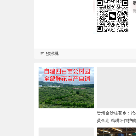
猕猴桃
贵州金沙桂花乡：抢
黄金期 精耕细作护
丰产