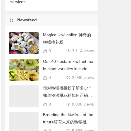
services.
Newsfeed
Magical kiwi pollen 神奇的
猕猴桃花粉
0
3,114 views
Our 40-hectare kiwifruit ma
le plant varieties include: C
hieftain, Matua, Tumari.我
0
2,040 views
们40公顷猕猴桃雄株品种包
你对猕猴桃授粉了解多少？
括酋长、陶木里等
知道猕猴桃花粉如何正确使
用吗？
0
8,090 views
Breeding the kiwifruit of the
future培育未来的猕猴桃
0
5,698 views