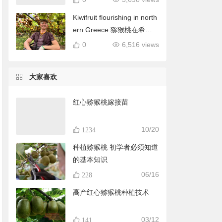
Kiwifruit flourishing in north
ern Greece 猕猴桃在希腊
北部蓬勃发展
0
6,516 views
大家喜欢
红心猕猴桃嫁接苗
10/20
1234
种植猕猴桃 初学者必须知道
的基本知识
06/16
228
高产红心猕猴桃种植技术
03/12
141